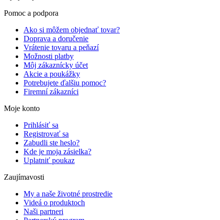
Pomoc a podpora
Ako si môžem objednať tovar?
Doprava a doručenie
Vrátenie tovaru a peňazí
Možnosti platby
Môj zákaznícky účet
Akcie a poukážky
Potrebujete ďalšiu pomoc?
Firemní zákazníci
Moje konto
Prihlásiť sa
Registrovať sa
Zabudli ste heslo?
Kde je moja zásielka?
Uplatniť poukaz
Zaujímavosti
My a naše životné prostredie
Videá o produktoch
Naši partneri