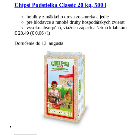
Chipsi
Podstielka Classic 20 kg, 500 l
hobliny z mäkkého dreva zo smreka a jedle
pre hlodavce a mnohé druhy hospodárskych zvierat
vysoko absorpčná, viažuca zápach a šetrná k labkám
€ 28,49
(€ 0,06 / l)
Doručenie do 13. augusta