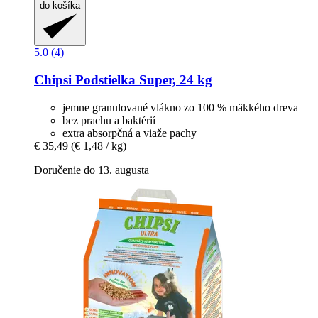
do košíka
5.0 (4)
Chipsi
Podstielka Super, 24 kg
jemne granulované vlákno zo 100 % mäkkého dreva
bez prachu a baktérií
extra absorpčná a viaže pachy
€ 35,49
(€ 1,48 / kg)
Doručenie do 13. augusta