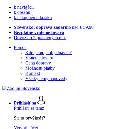
k navigácii
k obsahu
k nákupnému košíku
Slovensko: doprava zadarmo
nad € 59,90
Bezplatné vrátenie tovaru
Dovoz do 2 pracovných dní.
Pomoc
Kde je moja objednávka?
Vrátenie tovaru
Cena dopravy
Možnosti platby
Kontakt
Všetky témy nápovedy
Prihlásiť sa
Prihlásiť sa teraz
Ste tu
prvýkrát?
Vytvoriť účet