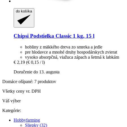
do košíka
Chipsi
Podstielka Classic 1 kg, 15 l
hobliny z mäkkého dreva zo smreka a jedle
pre hlodavce a mnohé druhy hospodárskych zvierat
vysoko absorpčná, viažuca zápach a šetrná k labkám
€ 2,19
(€ 0,15 / l)
Doručenie do 13. augusta
Domáce ošípané: 7 produktov
Všetky ceny vr. DPH
Váš výber
Kategórie:
Hobbyfarming
Sliepky (32)