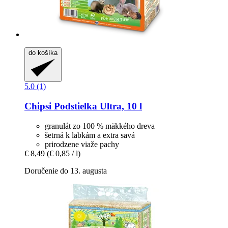
do košíka
5.0 (1)
Chipsi
Podstielka Ultra, 10 l
granulát zo 100 % mäkkého dreva
šetrná k labkám a extra savá
prirodzene viaže pachy
€ 8,49
(€ 0,85 / l)
Doručenie do 13. augusta