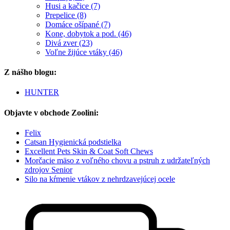
Husi a kačice (7)
Prepelice (8)
Domáce ošípané (7)
Kone, dobytok a pod. (46)
Divá zver (23)
Voľne žijúce vtáky (46)
Z nášho blogu:
HUNTER
Objavte v obchode Zoolini:
Felix
Catsan Hygienická podstielka
Excellent Pets Skin & Coat Soft Chews
Morčacie mäso z voľného chovu a pstruh z udržateľných
zdrojov Senior
Silo na kŕmenie vtákov z nehrdzavejúcej ocele