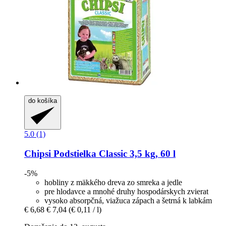
do košíka
5.0 (1)
Chipsi
Podstielka Classic 3,5 kg, 60 l
-5%
hobliny z mäkkého dreva zo smreka a jedle
pre hlodavce a mnohé druhy hospodárskych zvierat
vysoko absorpčná, viažuca zápach a šetrná k labkám
€ 6,68
€ 7,04
(€ 0,11 / l)