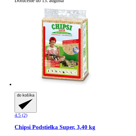
Doručenie do 13. augusta
do košíka
4.5 (2)
Chipsi
Podstielka Super, 3,40 kg