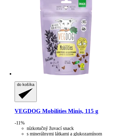
do košíka
VEGDOG
Mobilities Minis, 115 g
-11%
nízkotučný žuvací snack
s minerálnymi látkami a glukozamínom