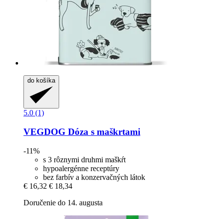
do košíka
5.0 (1)
VEGDOG
Dóza s maškrtami
-11%
s 3 rôznymi druhmi maškŕt
hypoalergénne receptúry
bez farbív a konzervačných látok
€ 16,32
€ 18,34
Doručenie do 14. augusta