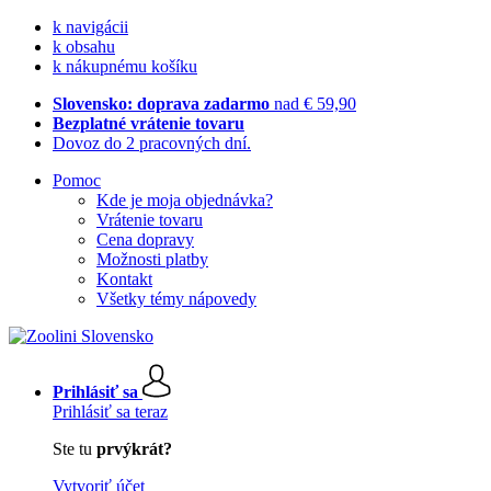
k navigácii
k obsahu
k nákupnému košíku
Slovensko: doprava zadarmo
nad € 59,90
Bezplatné vrátenie tovaru
Dovoz do 2 pracovných dní.
Pomoc
Kde je moja objednávka?
Vrátenie tovaru
Cena dopravy
Možnosti platby
Kontakt
Všetky témy nápovedy
Prihlásiť sa
Prihlásiť sa teraz
Ste tu
prvýkrát?
Vytvoriť účet