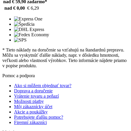
nad € 59,90
zadarmo*
nad € 0,00
€ 6,29
* Tieto náklady na doručenie sa vzťahujú na štandardnú prepravu.
Môžu sa vyskytnúť ďalšie náklady, napr. v dôsledku hmotnosti,
veľkosti alebo vlastností výrobkov. Tieto informácie nájdete priamo
v popise produktu.
Pomoc a podpora
Ako si môžem objednať tovar?
Doprava a doručenie
Vrátenie tovaru a peňazí
Možnosti platby
Môj zákaznícky účet
Akcie a poukážky
Potrebujete ďalšiu pomoc?
Firemní zákazníci