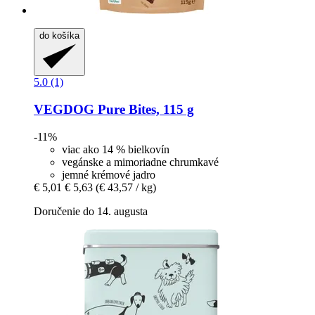
do košíka
5.0 (1)
VEGDOG
Pure Bites, 115 g
-11%
viac ako 14 % bielkovín
vegánske a mimoriadne chrumkavé
jemné krémové jadro
€ 5,01
€ 5,63
(€ 43,57 / kg)
Doručenie do 14. augusta