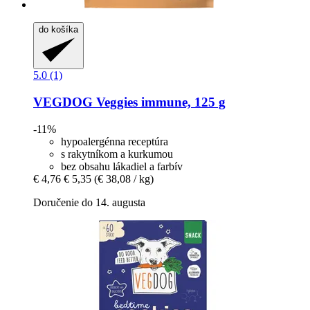
do košíka
5.0 (1)
VEGDOG
Veggies immune, 125 g
-11%
hypoalergénna receptúra
s rakytníkom a kurkumou
bez obsahu lákadiel a farbív
€ 4,76
€ 5,35
(€ 38,08 / kg)
Doručenie do 14. augusta