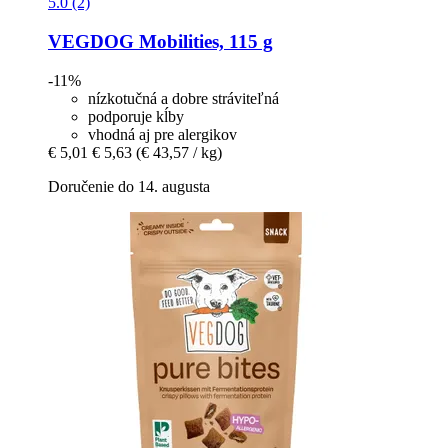
5.0 (2)
VEGDOG
Mobilities, 115 g
-11%
nízkotučná a dobre stráviteľná
podporuje kĺby
vhodná aj pre alergikov
€ 5,01
€ 5,63
(€ 43,57 / kg)
Doručenie do 14. augusta