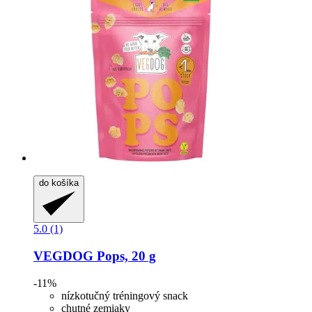
do košíka
5.0 (1)
VEGDOG
Pops, 20 g
-11%
nízkotučný tréningový snack
chutné zemiaky