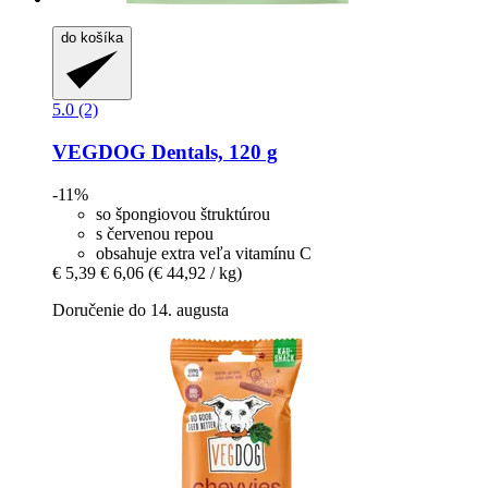
do košíka
5.0 (2)
VEGDOG
Dentals, 120 g
-11%
so špongiovou štruktúrou
s červenou repou
obsahuje extra veľa vitamínu C
€ 5,39
€ 6,06
(€ 44,92 / kg)
Doručenie do 14. augusta