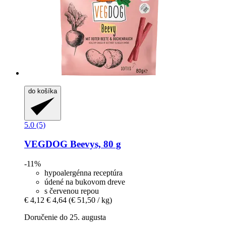
do košíka
5.0 (5)
VEGDOG
Beevys, 80 g
-11%
hypoalergénna receptúra
údené na bukovom dreve
s červenou repou
€ 4,12
€ 4,64
(€ 51,50 / kg)
Doručenie do 25. augusta