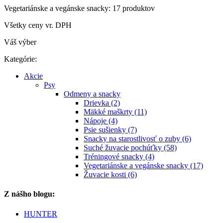
Vegetariánske a vegánske snacky: 17 produktov
Všetky ceny vr. DPH
Váš výber
Kategórie:
Akcie
Psy
Odmeny a snacky
Drievka (2)
Mäkké maškrty (11)
Nápoje (4)
Psie sušienky (7)
Snacky na starostlivosť o zuby (6)
Suché žuvacie pochúťky (58)
Tréningové snacky (4)
Vegetariánske a vegánske snacky (17)
Žuvacie kosti (6)
Z nášho blogu:
HUNTER