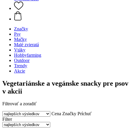
Značky
Psy
Mačky
Malé zvieratá
Vtáky
Hobbyfarming
Outdoor
Trendy
Akcie
Vegetariánske a vegánske snacky pre psov
v akcii
Filtrovať a zoradiť
Cena
Značky
Príchuť
Filter