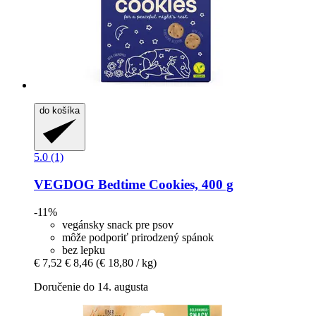
do košíka
5.0 (1)
VEGDOG
Bedtime Cookies, 400 g
-11%
vegánsky snack pre psov
môže podporiť prirodzený spánok
bez lepku
€ 7,52
€ 8,46
(€ 18,80 / kg)
Doručenie do 14. augusta