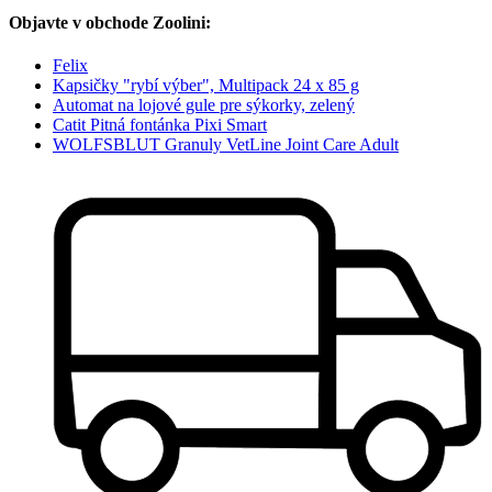
Objavte v obchode Zoolini:
Felix
Kapsičky "rybí výber", Multipack 24 x 85 g
Automat na lojové gule pre sýkorky, zelený
Catit Pitná fontánka Pixi Smart
WOLFSBLUT Granuly VetLine Joint Care Adult