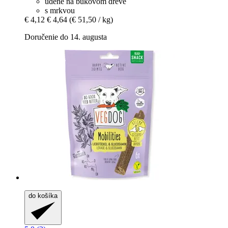
údené na bukovom dreve
s mrkvou
€ 4,12
€ 4,64
(€ 51,50 / kg)
Doručenie do 14. augusta
do košíka