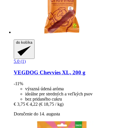
do košíka
5.0 (1)
VEGDOG
Chevvies XL, 200 g
-11%
výrazná údená aróma
ideálne pre stredných a veľkých psov
bez pridaného cukru
€ 3,75
€ 4,22
(€ 18,75 / kg)
Doručenie do 14. augusta