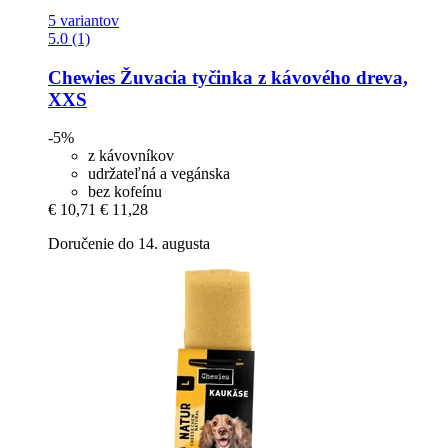
5 variantov
5.0 (1)
Chewies
Žuvacia tyčinka z kávového dreva,
XXS
-5%
z kávovníkov
udržateľná a vegánska
bez kofeínu
€ 10,71
€ 11,28
Doručenie do 14. augusta