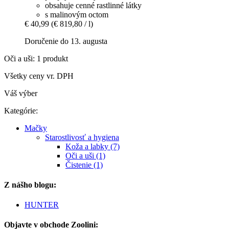
obsahuje cenné rastlinné látky
s malinovým octom
€ 40,99
(€ 819,80 / l)
Doručenie do 13. augusta
Oči a uši: 1 produkt
Všetky ceny vr. DPH
Váš výber
Kategórie:
Mačky
Starostlivosť a hygiena
Koža a labky (7)
Oči a uši (1)
Čistenie (1)
Z nášho blogu:
HUNTER
Objavte v obchode Zoolini: