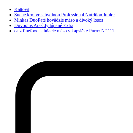
Kattovit
Suché krmivo s hydinou Professional Nutrition Junior
Minkas DuoPaté hovädzie mäso a divoký losos
Duvoplus Arašidy lúpané Extra
catz finefood Jahňacie mäso v kapsičke Purrrr N° 111