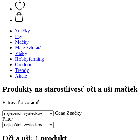
Značky
Psy
Mačky
Malé zvieratá
Vtáky
Hobbyfarming
Outdoor
Trendy
Akcie
Produkty na starostlivosť očí a uší mačiek
Filtrovať a zoradiť
Cena
Značky
Filter
Oči a uši: 1 produkt