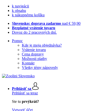
k navigácii
k obsahu
k nákupnému košíku
Slovensko: doprava zadarmo
nad € 59,90
Bezplatné vrátenie tovaru
Dovoz do 2 pracovných dní.
Pomoc
Kde je moja objednávka?
Vrátenie tovaru
Cena dopravy
Možnosti platby
Kontakt
Všetky témy nápovedy
Prihlásiť sa
Prihlásiť sa teraz
Ste tu
prvýkrát?
Vytvoriť účet