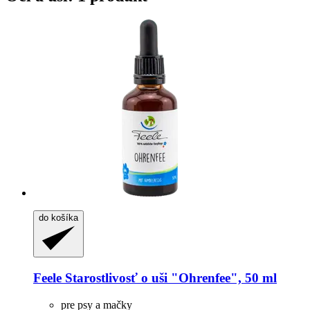
do košíka
Feele
Starostlivosť o uši "Ohrenfee", 50 ml
pre psy a mačky