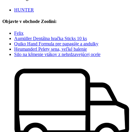
HUNTER
Objavte v obchode Zoolini:
Felix
Aumüller Dentálna hračka Sticks 10 ks
Quiko Hand Formula pre papagáje a andulky
Heumanderl Pelety sena, veľké balenie
Silo na kŕmenie vtákov z nehrdzavejúcej ocele