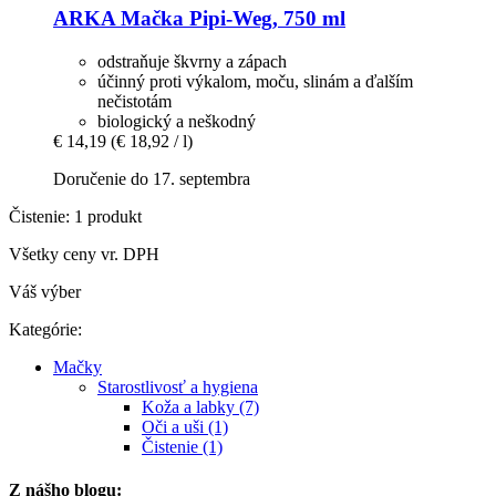
ARKA
Mačka Pipi-​Weg, 750 ml
odstraňuje škvrny a zápach
účinný proti výkalom, moču, slinám a ďalším
nečistotám
biologický a neškodný
€ 14,19
(€ 18,92 / l)
Doručenie do 17. septembra
Čistenie: 1 produkt
Všetky ceny vr. DPH
Váš výber
Kategórie:
Mačky
Starostlivosť a hygiena
Koža a labky (7)
Oči a uši (1)
Čistenie (1)
Z nášho blogu: