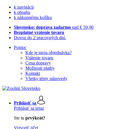
k navigácii
k obsahu
k nákupnému košíku
Slovensko: doprava zadarmo
nad € 59,90
Bezplatné vrátenie tovaru
Dovoz do 2 pracovných dní.
Pomoc
Kde je moja objednávka?
Vrátenie tovaru
Cena dopravy
Možnosti platby
Kontakt
Všetky témy nápovedy
Prihlásiť sa
Prihlásiť sa teraz
Ste tu
prvýkrát?
Vytvoriť účet