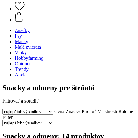
Značky
Psy
Mačky
Malé zvieratá
Vtáky
Hobbyfarming
Outdoor
Trendy
Akcie
Snacky a odmeny pre šteňatá
Filtrovať a zoradiť
Cena
Značky
Príchuť
Vlastnosti
Balenie
Filter
Snacky a odmeny: 14 produktov