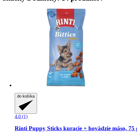
do košíka
4.0 (1)
Rinti
Puppy Sticks kuracie + hovädzie mäso, 75 