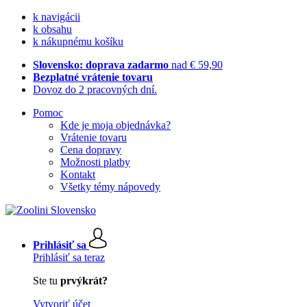
k navigácii
k obsahu
k nákupnému košíku
Slovensko: doprava zadarmo
nad € 59,90
Bezplatné vrátenie tovaru
Dovoz do 2 pracovných dní.
Pomoc
Kde je moja objednávka?
Vrátenie tovaru
Cena dopravy
Možnosti platby
Kontakt
Všetky témy nápovedy
Prihlásiť sa
Prihlásiť sa teraz
Ste tu
prvýkrát?
Vytvoriť účet