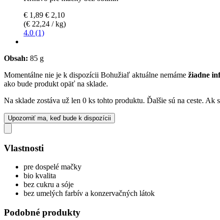
€ 1,89
€ 2,10
(€ 22,24 / kg)
4.0 (1)
Obsah:
85 g
Momentálne nie je k dispozícii
Bohužiaľ aktuálne nemáme
žiadne in
ako bude produkt opäť na sklade.
Na sklade zostáva už len 0 ks tohto produktu. Ďalšie sú na ceste. Ak
Upozorniť ma, keď bude k dispozícii
Vlastnosti
pre dospelé mačky
bio kvalita
bez cukru a sóje
bez umelých farbív a konzervačných látok
Podobné produkty