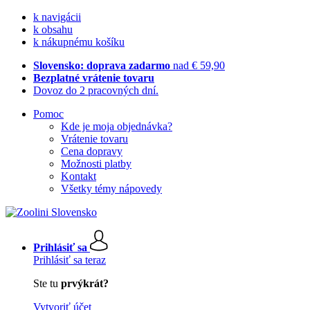
k navigácii
k obsahu
k nákupnému košíku
Slovensko: doprava zadarmo
nad € 59,90
Bezplatné vrátenie tovaru
Dovoz do 2 pracovných dní.
Pomoc
Kde je moja objednávka?
Vrátenie tovaru
Cena dopravy
Možnosti platby
Kontakt
Všetky témy nápovedy
Prihlásiť sa
Prihlásiť sa teraz
Ste tu
prvýkrát?
Vytvoriť účet