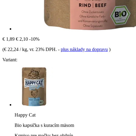
€ 1,89
€ 2,10
-10%
(
€ 22,24 / kg
, vr. 23% DPH.
-
plus náklady na dopravu
)
Variant:
Happy Cat
Bio kapsička s kuracím mäsom
Krmivo pre mačky bez obilnín