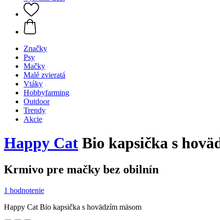
Značky
Psy
Mačky
Malé zvieratá
Vtáky
Hobbyfarming
Outdoor
Trendy
Akcie
Happy Cat
Bio kapsička s hovä
Krmivo pre mačky bez obilnín
1 hodnotenie
Happy Cat Bio kapsička s hovädzím mäsom