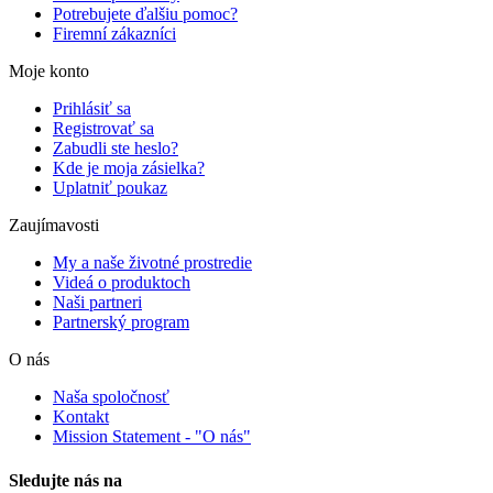
Potrebujete ďalšiu pomoc?
Firemní zákazníci
Moje konto
Prihlásiť sa
Registrovať sa
Zabudli ste heslo?
Kde je moja zásielka?
Uplatniť poukaz
Zaujímavosti
My a naše životné prostredie
Videá o produktoch
Naši partneri
Partnerský program
O nás
Naša spoločnosť
Kontakt
Mission Statement - "O nás"
Sledujte nás na