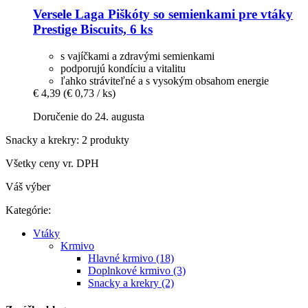
Versele Laga
Piškóty so semienkami pre vtáky
Prestige Biscuits, 6 ks
s vajíčkami a zdravými semienkami
podporujú kondíciu a vitalitu
ľahko stráviteľné a s vysokým obsahom energie
€ 4,39
(€ 0,73 / ks)
Doručenie do 24. augusta
Snacky a krekry: 2 produkty
Všetky ceny vr. DPH
Váš výber
Kategórie:
Vtáky
Krmivo
Hlavné krmivo (18)
Doplnkové krmivo (3)
Snacky a krekry (2)