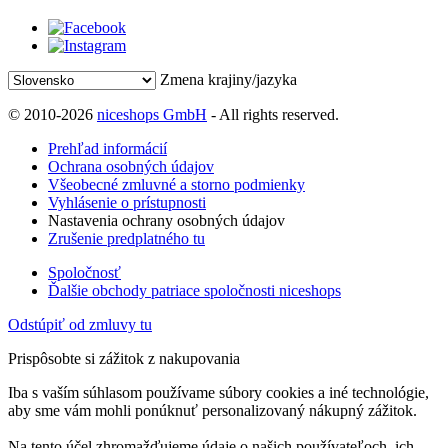
Zmena krajiny/jazyka
© 2010-2026
niceshops GmbH
- All rights reserved.
Prehľad informácií
Ochrana osobných údajov
Všeobecné zmluvné a storno podmienky
Vyhlásenie o prístupnosti
Nastavenia ochrany osobných údajov
Zrušenie predplatného tu
Spoločnosť
Ďalšie obchody patriace spoločnosti niceshops
Odstúpiť od zmluvy tu
Prispôsobte si zážitok z nakupovania
Iba s vaším súhlasom používame súbory cookies a iné technológie,
aby sme vám mohli ponúknuť personalizovaný nákupný zážitok.
Na tento účel zhromažďujeme údaje o našich používateľoch, ich