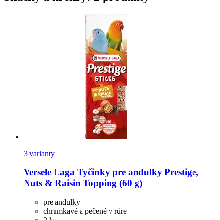
3 varianty
Versele Laga
Tyčinky pre andulky Prestige,
Nuts & Raisin Topping (60 g)
pre andulky
chrumkavé a pečené v rúre
2 ks