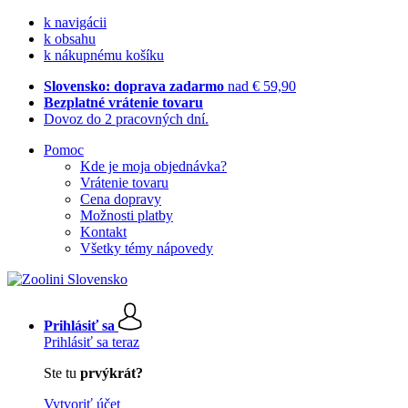
k navigácii
k obsahu
k nákupnému košíku
Slovensko: doprava zadarmo
nad € 59,90
Bezplatné vrátenie tovaru
Dovoz do 2 pracovných dní.
Pomoc
Kde je moja objednávka?
Vrátenie tovaru
Cena dopravy
Možnosti platby
Kontakt
Všetky témy nápovedy
Prihlásiť sa
Prihlásiť sa teraz
Ste tu
prvýkrát?
Vytvoriť účet