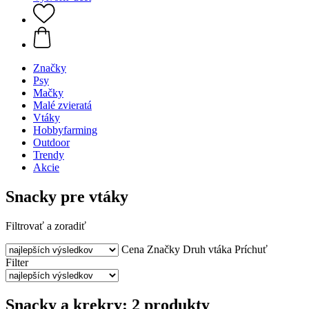
Značky
Psy
Mačky
Malé zvieratá
Vtáky
Hobbyfarming
Outdoor
Trendy
Akcie
Snacky pre vtáky
Filtrovať a zoradiť
Cena
Značky
Druh vtáka
Príchuť
Filter
Snacky a krekry: 2 produkty