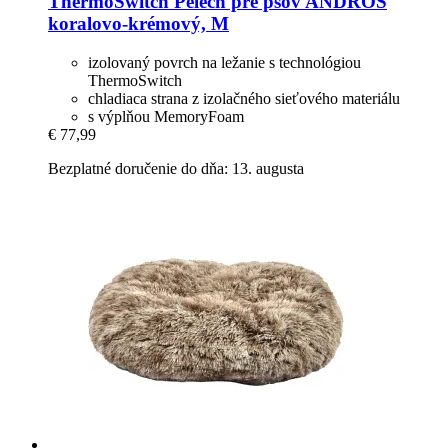
ThermoSwitch
Pelech pre psov ANDROS
koralovo-​krémový, M
izolovaný povrch na ležanie s technológiou
ThermoSwitch
chladiaca strana z izolačného sieťového materiálu
s výplňou MemoryFoam
€ 77,99
Bezplatné doručenie do dňa: 13. augusta