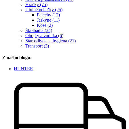
Hračky (75)
Útulné peliešky (25)
Pelechy (12)
Jaskyne (11)
Koše (2)
Škrabadlá (34)
Obojky a vodítka (6)
Starostlivosť a hygiena (21)
Transport (3)
Z nášho blogu:
HUNTER