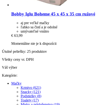
Bobby
Iglu Boheme 45 x 45 x 35 cm ružové
aj pre veľké mačky
ľahko sa čistí a je odolné
umývateľné vnútro
€ 63,99
Momentálne nie je k dispozícii
Útulné peliešky: 25 produktov
Všetky ceny vr. DPH
Váš výber
Kategórie:
Mačky
Krmivo (621)
Snacky (121)
Podstielky (8)
Toalety (17)
Misky a príslušenstvo (19)