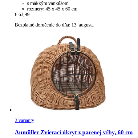
s mäkkým vankúšom
rozmery: 45 x 45 x 60 cm
€ 63,99
Bezplatné doručenie do dňa: 13. augusta
2 varianty
Aumüller
Zvierací úkryt z parenej vŕby, 60 cm