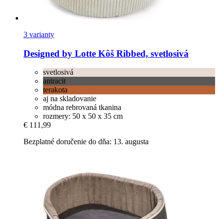
3 varianty
Designed by Lotte
Kôš Ribbed, svetlosivá
svetlosivá
antracit
terakota
aj na skladovanie
módna rebrovaná tkanina
rozmery: 50 x 50 x 35 cm
€ 111,99
Bezplatné doručenie do dňa: 13. augusta