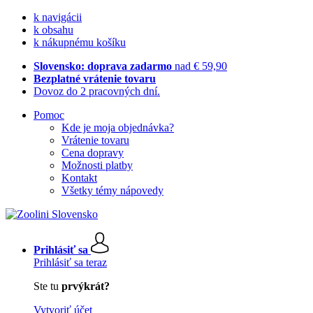
k navigácii
k obsahu
k nákupnému košíku
Slovensko: doprava zadarmo
nad € 59,90
Bezplatné vrátenie tovaru
Dovoz do 2 pracovných dní.
Pomoc
Kde je moja objednávka?
Vrátenie tovaru
Cena dopravy
Možnosti platby
Kontakt
Všetky témy nápovedy
Prihlásiť sa
Prihlásiť sa teraz
Ste tu
prvýkrát?
Vytvoriť účet