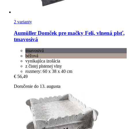
2 varianty
Aumüller
Domček pre mačky Feli, vlnená plsť,
tmavosivá
tmavosivá
béžová
vynikajúca izolácia
z čistej plstenej vlny
rozmery: 60 x 38 x 40 cm
€ 56,49
Doručenie do 13. augusta