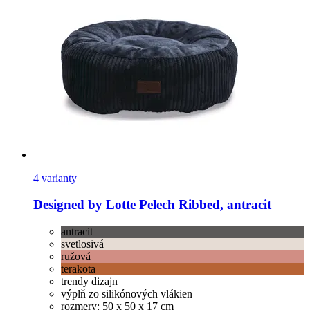
4 varianty
Designed by Lotte
Pelech Ribbed, antracit
antracit
svetlosivá
ružová
terakota
trendy dizajn
výplň zo silikónových vlákien
rozmery: 50 x 50 x 17 cm