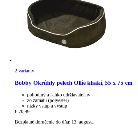
2 varianty
Bobby
Okrúhly pelech Ollie khaki, 55 x 75 cm
pohodlný a ľahko udržiavateľný
zo zamatu (polyester)
nízky vstup a výstup
€ 70,99
Bezplatné doručenie do dňa: 13. augusta