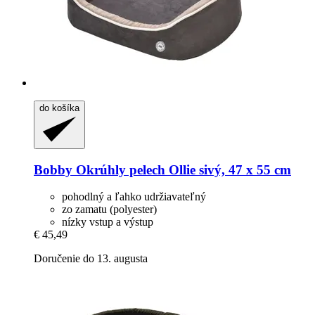
do košíka
Bobby
Okrúhly pelech Ollie sivý, 47 x 55 cm
pohodlný a ľahko udržiavateľný
zo zamatu (polyester)
nízky vstup a výstup
€ 45,49
Doručenie do 13. augusta