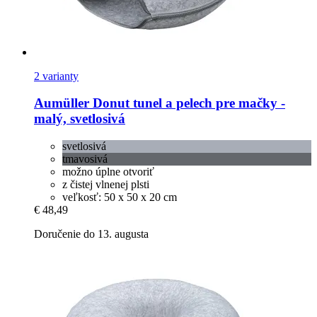
2 varianty
Aumüller
Donut tunel a pelech pre mačky -​
malý, svetlosivá
svetlosivá
tmavosivá
možno úplne otvoriť
z čistej vlnenej plsti
veľkosť: 50 x 50 x 20 cm
€ 48,49
Doručenie do 13. augusta