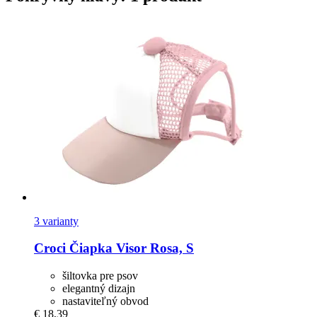
3 varianty
Croci
Čiapka Visor Rosa, S
šiltovka pre psov
elegantný dizajn
nastaviteľný obvod
€ 18,39