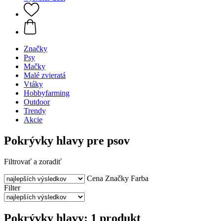
Značky
Psy
Mačky
Malé zvieratá
Vtáky
Hobbyfarming
Outdoor
Trendy
Akcie
Pokrývky hlavy pre psov
Filtrovať a zoradiť
Cena
Značky
Farba
Filter
Pokrývky hlavy: 1 produkt