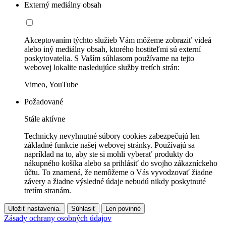
Externý mediálny obsah
Akceptovaním týchto služieb Vám môžeme zobraziť videá
alebo iný mediálny obsah, ktorého hostiteľmi sú externí
poskytovatelia. S Vaším súhlasom používame na tejto
webovej lokalite nasledujúce služby tretích strán:
Vimeo, YouTube
Požadované
Stále aktívne
Technicky nevyhnutné súbory cookies zabezpečujú len
základné funkcie našej webovej stránky. Používajú sa
napríklad na to, aby ste si mohli vyberať produkty do
nákupného košíka alebo sa prihlásiť do svojho zákazníckeho
účtu. To znamená, že nemôžeme o Vás vyvodzovať žiadne
závery a žiadne výsledné údaje nebudú nikdy poskytnuté
tretím stranám.
Uložiť nastavenia.
Súhlasiť
Len povinné
Zásady ochrany osobných údajov