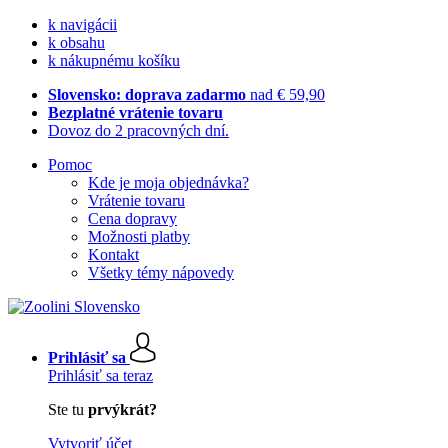
k navigácii
k obsahu
k nákupnému košíku
Slovensko: doprava zadarmo
nad € 59,90
Bezplatné vrátenie tovaru
Dovoz do 2 pracovných dní.
Pomoc
Kde je moja objednávka?
Vrátenie tovaru
Cena dopravy
Možnosti platby
Kontakt
Všetky témy nápovedy
Prihlásiť sa
Prihlásiť sa teraz
Ste tu
prvýkrát?
Vytvoriť účet