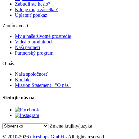
Zabudli ste heslo?
Kde je moja zásielka?
Uplatniť poukaz
Zaujímavosti
My a naše životné prostredie
Videá o produktoch
Naši partneri
Partnerský program
O nás
Naša spoločnosť
Kontakt
Mission Statement - "O nás"
Sledujte nás na
Zmena krajiny/jazyka
© 2010-2026
niceshops GmbH
- All rights reserved.