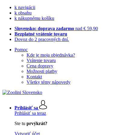
k navigácii
k obsahu
k nákupnému košíku
Slovensko: doprava zadarmo
nad € 59,90
Bezplatné vrátenie tovaru
Dovoz do 2 pracovných dní.
Pomoc
Kde je moja objednávka?
Vrátenie tovaru
Cena dopravy
Možnosti platby
Kontakt
Všetky témy nápovedy
Prihlásiť sa
Prihlásiť sa teraz
Ste tu
prvýkrát?
Vytvoriť účet