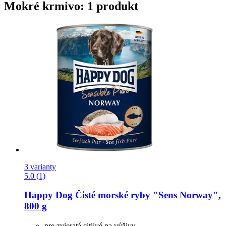
Mokré krmivo: 1 produkt
3 varianty
5.0 (1)
Happy Dog
Čisté morské ryby "Sens Norway",
800 g
pre zvieratá citlivé na výživu