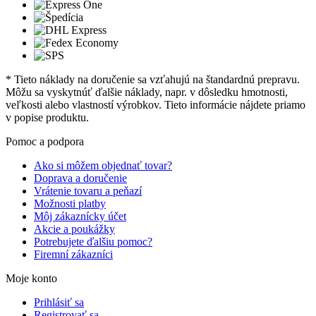
* Tieto náklady na doručenie sa vzťahujú na štandardnú prepravu.
Môžu sa vyskytnúť ďalšie náklady, napr. v dôsledku hmotnosti,
veľkosti alebo vlastností výrobkov. Tieto informácie nájdete priamo
v popise produktu.
Pomoc a podpora
Ako si môžem objednať tovar?
Doprava a doručenie
Vrátenie tovaru a peňazí
Možnosti platby
Môj zákaznícky účet
Akcie a poukážky
Potrebujete ďalšiu pomoc?
Firemní zákazníci
Moje konto
Prihlásiť sa
Registrovať sa