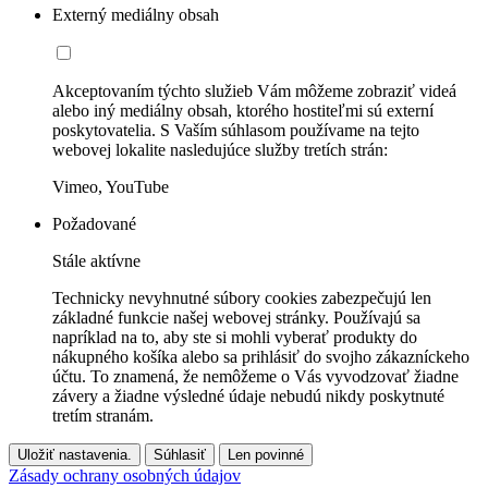
Externý mediálny obsah
Akceptovaním týchto služieb Vám môžeme zobraziť videá
alebo iný mediálny obsah, ktorého hostiteľmi sú externí
poskytovatelia. S Vaším súhlasom používame na tejto
webovej lokalite nasledujúce služby tretích strán:
Vimeo, YouTube
Požadované
Stále aktívne
Technicky nevyhnutné súbory cookies zabezpečujú len
základné funkcie našej webovej stránky. Používajú sa
napríklad na to, aby ste si mohli vyberať produkty do
nákupného košíka alebo sa prihlásiť do svojho zákazníckeho
účtu. To znamená, že nemôžeme o Vás vyvodzovať žiadne
závery a žiadne výsledné údaje nebudú nikdy poskytnuté
tretím stranám.
Uložiť nastavenia.
Súhlasiť
Len povinné
Zásady ochrany osobných údajov