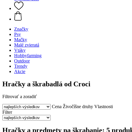
Značky
Psy
Mačky
Malé zvieratá
Vtáky
Hobbyfarming
Outdoor
Trendy
Akcie
Hračky a škrabadlá od Croci
Filtrovať a zoradiť
Cena
Živočíšne druhy
Vlastnosti
Filter
Hračky a predmety na škrabanie: 5 produ