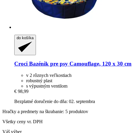
do košíka
Croci
Bazénik pre psy Camouflage, 120 x 30 cm
v 2 rôznych veľkostiach
robustný plast
s výpustným ventilom
€ 98,99
Bezplatné doručenie do dňa: 02. septembra
Hračky a predmety na škrabanie: 5 produktov
Všetky ceny vr. DPH
Váš výber