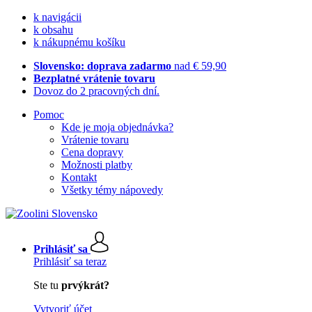
k navigácii
k obsahu
k nákupnému košíku
Slovensko: doprava zadarmo
nad € 59,90
Bezplatné vrátenie tovaru
Dovoz do 2 pracovných dní.
Pomoc
Kde je moja objednávka?
Vrátenie tovaru
Cena dopravy
Možnosti platby
Kontakt
Všetky témy nápovedy
Prihlásiť sa
Prihlásiť sa teraz
Ste tu
prvýkrát?
Vytvoriť účet