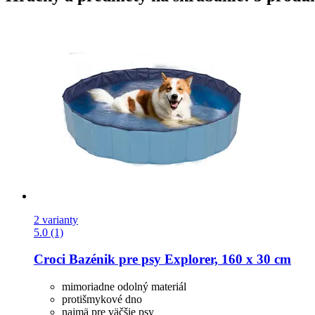
2 varianty
5.0 (1)
Croci
Bazénik pre psy Explorer, 160 x 30 cm
mimoriadne odolný materiál
protišmykové dno
najmä pre väčšie psy