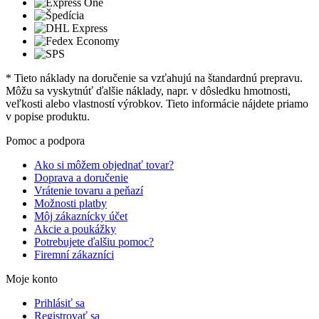
* Tieto náklady na doručenie sa vzťahujú na štandardnú prepravu.
Môžu sa vyskytnúť ďalšie náklady, napr. v dôsledku hmotnosti,
veľkosti alebo vlastností výrobkov. Tieto informácie nájdete priamo
v popise produktu.
Pomoc a podpora
Ako si môžem objednať tovar?
Doprava a doručenie
Vrátenie tovaru a peňazí
Možnosti platby
Môj zákaznícky účet
Akcie a poukážky
Potrebujete ďalšiu pomoc?
Firemní zákazníci
Moje konto
Prihlásiť sa
Registrovať sa