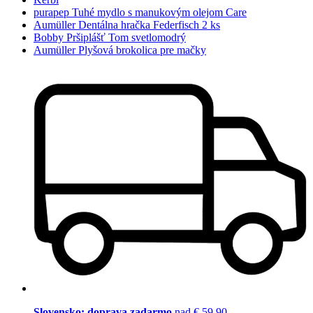
purapep Tuhé mydlo s manukovým olejom Care
Aumüller Dentálna hračka Federfisch 2 ks
Bobby Pršiplášť Tom svetlomodrý
Aumüller Plyšová brokolica pre mačky
Slovensko: doprava zadarmo
nad € 59,90