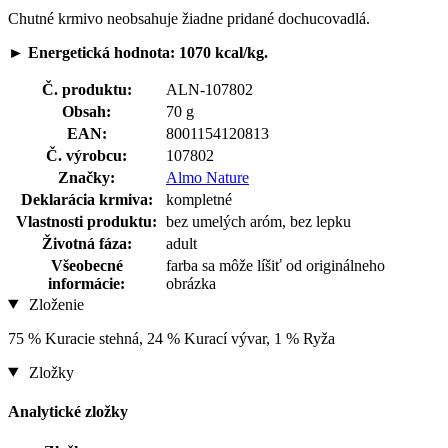
Chutné krmivo neobsahuje žiadne pridané dochucovadlá.
►
Energetická hodnota: 1070 kcal/kg.
Č. produktu:
ALN-107802
Obsah:
70 g
EAN:
8001154120813
Č. výrobcu:
107802
Značky:
Almo Nature
Deklarácia krmiva:
kompletné
Vlastnosti produktu:
bez umelých aróm, bez lepku
Životná fáza:
adult
Všeobecné
farba sa môže líšiť od originálneho
informácie:
obrázka
Zloženie
75 % Kuracie stehná, 24 % Kurací vývar, 1 % Ryža
Zložky
Analytické zložky