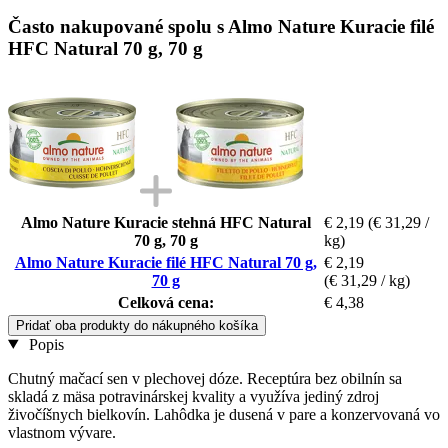
Často nakupované spolu s Almo Nature Kuracie filé
HFC Natural 70 g, 70 g
Almo Nature Kuracie stehná HFC Natural
€ 2,19
(€ 31,29 /
70 g, 70 g
kg)
Almo Nature Kuracie filé HFC Natural 70 g,
€ 2,19
70 g
(€ 31,29 / kg)
Celková cena:
€ 4,38
Pridať oba produkty do nákupného košíka
Popis
Chutný mačací sen v plechovej dóze. Receptúra bez obilnín sa
skladá z mäsa potravinárskej kvality a využíva jediný zdroj
živočíšnych bielkovín. Lahôdka je dusená v pare a konzervovaná vo
vlastnom vývare.