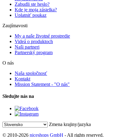
Zabudli ste heslo?
Kde je moja zásielka?
Uplatniť poukaz
Zaujímavosti
My a naše životné prostredie
Videá o produktoch
Naši partneri
Partnerský program
O nás
Naša spoločnosť
Kontakt
Mission Statement - "O nás"
Sledujte nás na
Zmena krajiny/jazyka
© 2010-2026
niceshops GmbH
- All rights reserved.