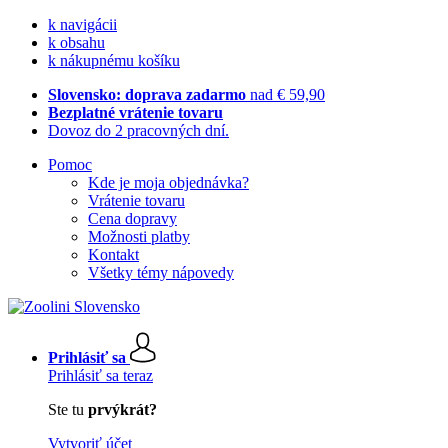
k navigácii
k obsahu
k nákupnému košíku
Slovensko: doprava zadarmo
nad € 59,90
Bezplatné vrátenie tovaru
Dovoz do 2 pracovných dní.
Pomoc
Kde je moja objednávka?
Vrátenie tovaru
Cena dopravy
Možnosti platby
Kontakt
Všetky témy nápovedy
Prihlásiť sa
Prihlásiť sa teraz
Ste tu
prvýkrát?
Vytvoriť účet