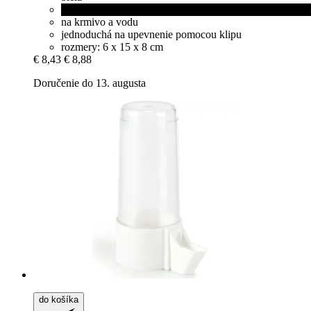
čierna
na krmivo a vodu
jednoduchá na upevnenie pomocou klipu
rozmery: 6 x 15 x 8 cm
€ 8,43
€ 8,88
Doručenie do 13. augusta
do košíka