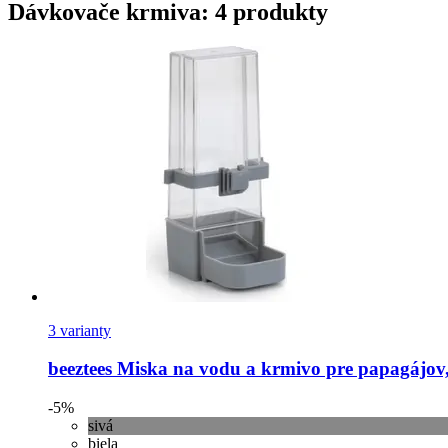
Dávkovače krmiva: 4 produkty
3 varianty
beeztees
Miska na vodu a krmivo pre papagájov,
-5%
sivá
biela