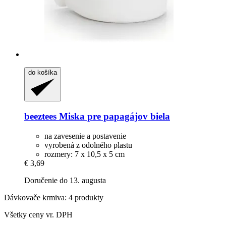
do košíka
beeztees
Miska pre papagájov biela
na zavesenie a postavenie
vyrobená z odolného plastu
rozmery: 7 x 10,5 x 5 cm
€ 3,69
Doručenie do 13. augusta
Dávkovače krmiva: 4 produkty
Všetky ceny vr. DPH