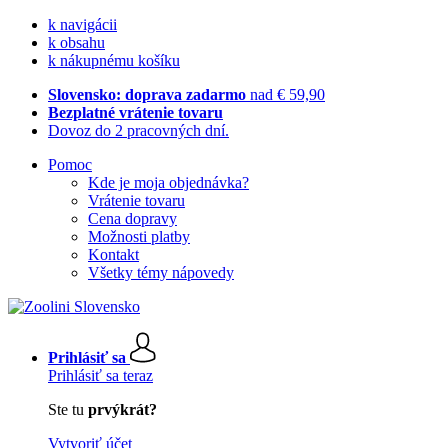
k navigácii
k obsahu
k nákupnému košíku
Slovensko: doprava zadarmo
nad € 59,90
Bezplatné vrátenie tovaru
Dovoz do 2 pracovných dní.
Pomoc
Kde je moja objednávka?
Vrátenie tovaru
Cena dopravy
Možnosti platby
Kontakt
Všetky témy nápovedy
Prihlásiť sa
Prihlásiť sa teraz
Ste tu
prvýkrát?
Vytvoriť účet