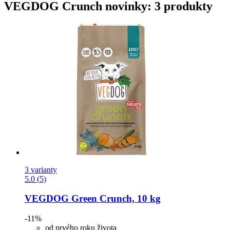
VEGDOG Crunch novinky: 3 produkty
3 varianty
5.0 (5)
VEGDOG
Green Crunch, 10 kg
-11%
od prvého roku života