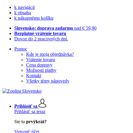
k navigácii
k obsahu
k nákupnému košíku
Slovensko: doprava zadarmo
nad € 59,90
Bezplatné vrátenie tovaru
Dovoz do 2 pracovných dní.
Pomoc
Kde je moja objednávka?
Vrátenie tovaru
Cena dopravy
Možnosti platby
Kontakt
Všetky témy nápovedy
Prihlásiť sa
Prihlásiť sa teraz
Ste tu
prvýkrát?
Vytvoriť účet