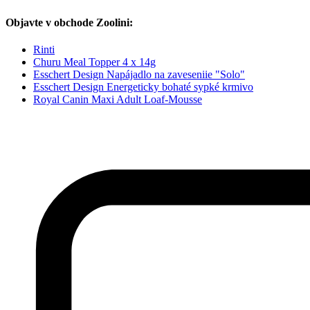
Objavte v obchode Zoolini:
Rinti
Churu Meal Topper 4 x 14g
Esschert Design Napájadlo na zaveseniie "Solo"
Esschert Design Energeticky bohaté sypké krmivo
Royal Canin Maxi Adult Loaf-Mousse