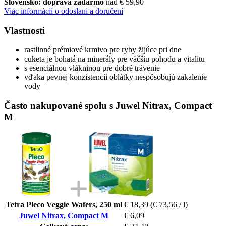
Slovensko: doprava zadarmo
nad € 59,90
Viac informácií o odoslaní a doručení
Vlastnosti
rastlinné prémiové krmivo pre ryby žijúce pri dne
cuketa je bohatá na minerály pre väčšiu pohodu a vitalitu
s esenciálnou vlákninou pre dobré trávenie
vďaka pevnej konzistencii oblátky nespôsobujú zakalenie
vody
Často nakupované spolu s Juwel Nitrax, Compact
M
Tetra Pleco Veggie Wafers, 250 ml
€ 18,39
(€ 73,56 / l)
Juwel Nitrax, Compact M
€ 6,09