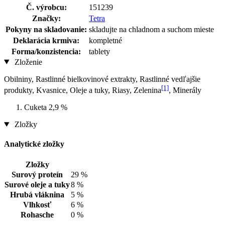
Č. výrobcu:
151239
Značky:
Tetra
Pokyny na skladovanie:
skladujte na chladnom a suchom mieste
Deklarácia krmiva:
kompletné
Forma/konzistencia:
tablety
Zloženie
Obilniny, Rastlinné bielkovinové extrakty, Rastlinné vedľajšie
[1]
produkty, Kvasnice, Oleje a tuky, Riasy, Zelenina
, Minerály
Cuketa 2,9 %
Zložky
Analytické zložky
Zložky
Surový proteín
29 %
Surové oleje a tuky
8 %
Hrubá vláknina
5 %
Vlhkosť
6 %
Rohasche
0 %