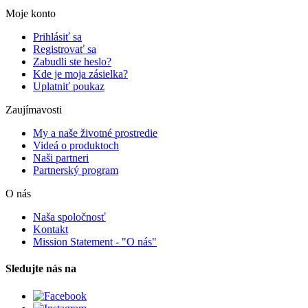
Moje konto
Prihlásiť sa
Registrovať sa
Zabudli ste heslo?
Kde je moja zásielka?
Uplatniť poukaz
Zaujímavosti
My a naše životné prostredie
Videá o produktoch
Naši partneri
Partnerský program
O nás
Naša spoločnosť
Kontakt
Mission Statement - "O nás"
Sledujte nás na