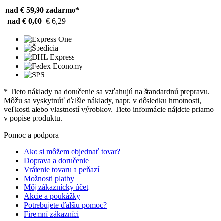
nad € 59,90
zadarmo*
nad € 0,00
€ 6,29
* Tieto náklady na doručenie sa vzťahujú na štandardnú prepravu.
Môžu sa vyskytnúť ďalšie náklady, napr. v dôsledku hmotnosti,
veľkosti alebo vlastností výrobkov. Tieto informácie nájdete priamo
v popise produktu.
Pomoc a podpora
Ako si môžem objednať tovar?
Doprava a doručenie
Vrátenie tovaru a peňazí
Možnosti platby
Môj zákaznícky účet
Akcie a poukážky
Potrebujete ďalšiu pomoc?
Firemní zákazníci