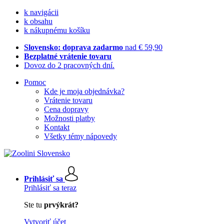
k navigácii
k obsahu
k nákupnému košíku
Slovensko: doprava zadarmo
nad € 59,90
Bezplatné vrátenie tovaru
Dovoz do 2 pracovných dní.
Pomoc
Kde je moja objednávka?
Vrátenie tovaru
Cena dopravy
Možnosti platby
Kontakt
Všetky témy nápovedy
Prihlásiť sa
Prihlásiť sa teraz
Ste tu
prvýkrát?
Vytvoriť účet