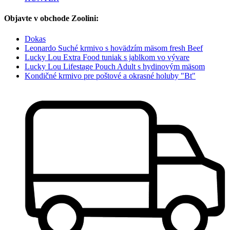
Objavte v obchode Zoolini:
Dokas
Leonardo Suché krmivo s hovädzím mäsom fresh Beef
Lucky Lou Extra Food tuniak s jablkom vo vývare
Lucky Lou Lifestage Pouch Adult s hydinovým mäsom
Kondičné krmivo pre poštové a okrasné holuby "Bt"