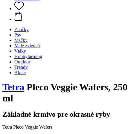
Značky
Psy
Mačky
Malé zvieratá
Vtáky
Hobbyfarming
Outdoor
Trendy
Akcie
Tetra
Pleco Veggie Wafers, 250
ml
Základné krmivo pre okrasné ryby
Tetra Pleco Veggie Wafers