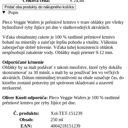
Celková cena:
€ 24,48
Pridať oba produkty do nákupného košíka
Popis
Pleco Veggie Wafers je prémiové krmivo v tvare oblátky pre všetky
bylinožravé ryby žijúce pri dne v sladkovodných akváriách.
Vďaka obsiahnutej cukete je 100 % rastlinné prémiové krmivo
bohaté na minerály a zaisťuje lepšiu pohodu a vitalitu. Vláknina
zabezpečuje dobré trávenie. Vďaka tuhej konzistencii oblátok
nespôsobujú zakalenie vody. Oblátky majú priemer 9-12 mm.
Odporúčané kŕmenie
Oblátky by sa mali podávať v takom množstve, ktoré ryby dokážu
skonzumovať za 30 minút, a mali by sa používať len vo veľkých
akváriách. Dátum minimálnej trvanlivosti na obale označuje čas, do
ktorého zostanú potraviny pri správnom skladovaní a uzavretí
nezkazené.
Oliver Knott odporúča:
Pleco Veggie Wafers je 100 % rastlinné
prémiové krmivo pre ryby žijúce pri dne.
Č. produktu:
Xol-TET-151239
Obsah:
250 ml
EAN:
4004218151239