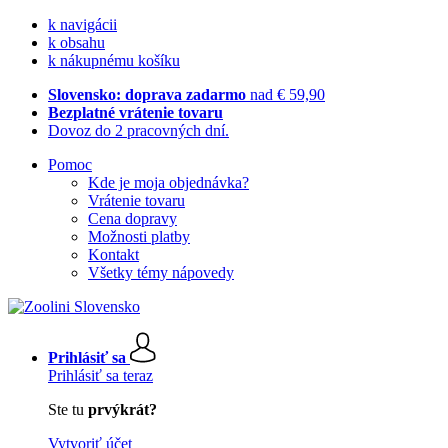
k navigácii
k obsahu
k nákupnému košíku
Slovensko: doprava zadarmo
nad € 59,90
Bezplatné vrátenie tovaru
Dovoz do 2 pracovných dní.
Pomoc
Kde je moja objednávka?
Vrátenie tovaru
Cena dopravy
Možnosti platby
Kontakt
Všetky témy nápovedy
Prihlásiť sa
Prihlásiť sa teraz
Ste tu
prvýkrát?
Vytvoriť účet