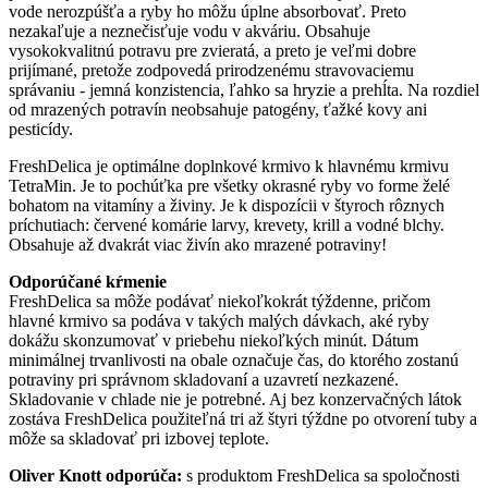
vode nerozpúšťa a ryby ho môžu úplne absorbovať. Preto
nezakaľuje a neznečisťuje vodu v akváriu. Obsahuje
vysokokvalitnú potravu pre zvieratá, a preto je veľmi dobre
prijímané, pretože zodpovedá prirodzenému stravovaciemu
správaniu - jemná konzistencia, ľahko sa hryzie a prehĺta. Na rozdiel
od mrazených potravín neobsahuje patogény, ťažké kovy ani
pesticídy.
FreshDelica je optimálne doplnkové krmivo k hlavnému krmivu
TetraMin. Je to pochúťka pre všetky okrasné ryby vo forme želé
bohatom na vitamíny a živiny. Je k dispozícii v štyroch rôznych
príchutiach: červené komárie larvy, krevety, krill a vodné blchy.
Obsahuje až dvakrát viac živín ako mrazené potraviny!
Odporúčané kŕmenie
FreshDelica sa môže podávať niekoľkokrát týždenne, pričom
hlavné krmivo sa podáva v takých malých dávkach, aké ryby
dokážu skonzumovať v priebehu niekoľkých minút. Dátum
minimálnej trvanlivosti na obale označuje čas, do ktorého zostanú
potraviny pri správnom skladovaní a uzavretí nezkazené.
Skladovanie v chlade nie je potrebné. Aj bez konzervačných látok
zostáva FreshDelica použiteľná tri až štyri týždne po otvorení tuby a
môže sa skladovať pri izbovej teplote.
Oliver Knott odporúča:
s produktom FreshDelica sa spoločnosti