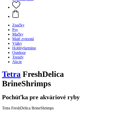
Značky
Psy
Mačky
Malé zvieratá
Vtáky
Hobbyfarming
Outdoor
Trendy
Akcie
Tetra
FreshDelica
BrineShrimps
Pochúťka pre akváriové ryby
Tetra FreshDelica BrineShrimps