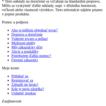
* Tieto náklady na doručenie sa vzťahujú na štandardnú prepravu.
Môžu sa vyskytnúť ďalšie náklady, napr. v dôsledku hmotnosti,
veľkosti alebo vlastností výrobkov. Tieto informácie nájdete priamo
v popise produktu.
Pomoc a podpora
Ako si môžem objednať tovar?
Doprava a doručenie
Vrátenie tovaru a peňazí
Možnosti platby
Môj zákaznícky účet
Akcie a poukážky
Potrebujete ďalšiu pomoc?
Firemní zákazníci
Moje konto
Prihlásiť sa
Registrovať sa
Zabudli ste heslo?
Kde je moja zásielka?
Uplatniť poukaz
Zaujímavosti