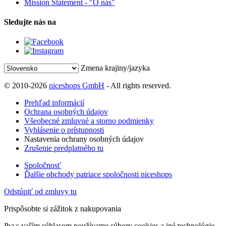
Mission Statement - "O nás"
Sledujte nás na
Zmena krajiny/jazyka
© 2010-2026
niceshops GmbH
- All rights reserved.
Prehľad informácií
Ochrana osobných údajov
Všeobecné zmluvné a storno podmienky
Vyhlásenie o prístupnosti
Nastavenia ochrany osobných údajov
Zrušenie predplatného tu
Spoločnosť
Ďalšie obchody patriace spoločnosti niceshops
Odstúpiť od zmluvy tu
Prispôsobte si zážitok z nakupovania
Iba s vaším súhlasom používame súbory cookies a iné technológie,