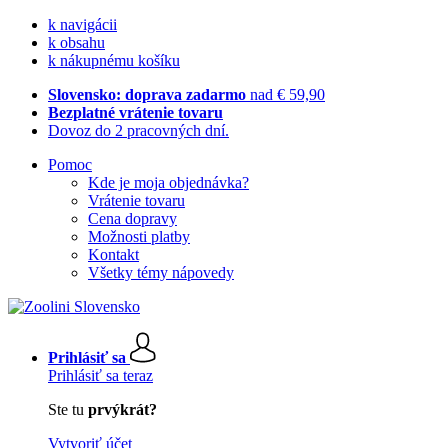
k navigácii
k obsahu
k nákupnému košíku
Slovensko: doprava zadarmo
nad € 59,90
Bezplatné vrátenie tovaru
Dovoz do 2 pracovných dní.
Pomoc
Kde je moja objednávka?
Vrátenie tovaru
Cena dopravy
Možnosti platby
Kontakt
Všetky témy nápovedy
Prihlásiť sa
Prihlásiť sa teraz
Ste tu
prvýkrát?
Vytvoriť účet