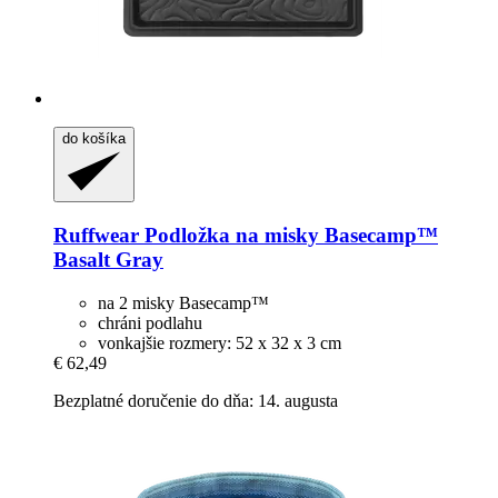
do košíka
Ruffwear
Podložka na misky Basecamp™
Basalt Gray
na 2 misky Basecamp™
chráni podlahu
vonkajšie rozmery: 52 x 32 x 3 cm
€ 62,49
Bezplatné doručenie do dňa: 14. augusta