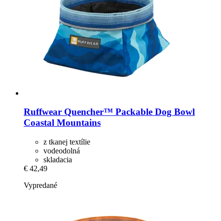
Ruffwear
Quencher™ Packable Dog Bowl
Coastal Mountains
z tkanej textílie
vodeodolná
skladacia
€ 42,49
Vypredané