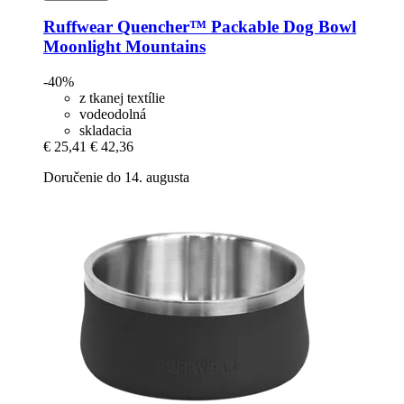
Ruffwear
Quencher™ Packable Dog Bowl
Moonlight Mountains
-40%
z tkanej textílie
vodeodolná
skladacia
€ 25,41
€ 42,36
Doručenie do 14. augusta