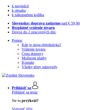
k navigácii
k obsahu
k nákupnému košíku
Slovensko: doprava zadarmo
nad € 59,90
Bezplatné vrátenie tovaru
Dovoz do 2 pracovných dní.
Pomoc
Kde je moja objednávka?
Vrátenie tovaru
Cena dopravy
Možnosti platby
Kontakt
Všetky témy nápovedy
Prihlásiť sa
Prihlásiť sa teraz
Ste tu
prvýkrát?
Vytvoriť účet