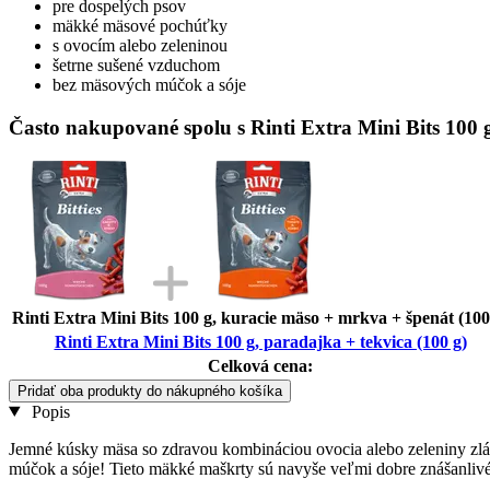
pre dospelých psov
mäkké mäsové pochúťky
s ovocím alebo zeleninou
šetrne sušené vzduchom
bez mäsových múčok a sóje
Často nakupované spolu s Rinti Extra Mini Bits 100 g
Rinti Extra Mini Bits 100 g, kuracie mäso + mrkva + špenát (100
Rinti Extra Mini Bits 100 g, paradajka + tekvica (100 g)
Celková cena:
Pridať oba produkty do nákupného košíka
Popis
Jemné kúsky mäsa so zdravou kombináciou ovocia alebo zeleniny zlá
múčok a sóje! Tieto mäkké maškrty sú navyše veľmi dobre znášanlivé 