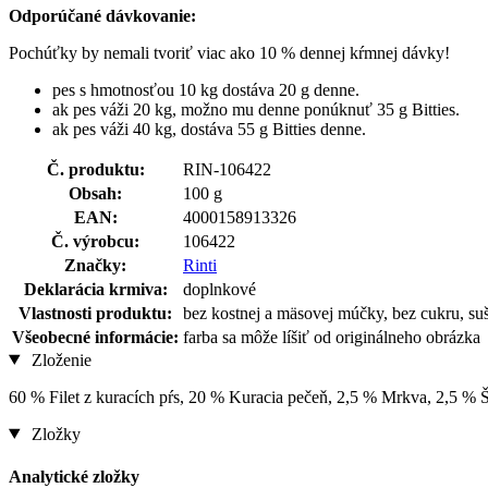
Odporúčané dávkovanie:
Pochúťky by nemali tvoriť viac ako 10 % dennej kŕmnej dávky!
pes s hmotnosťou 10 kg dostáva 20 g denne.
ak pes váži 20 kg, možno mu denne ponúknuť 35 g Bitties.
ak pes váži 40 kg, dostáva 55 g Bitties denne.
Č. produktu:
RIN-106422
Obsah:
100 g
EAN:
4000158913326
Č. výrobcu:
106422
Značky:
Rinti
Deklarácia krmiva:
doplnkové
Vlastnosti produktu:
bez kostnej a mäsovej múčky, bez cukru, su
Všeobecné informácie:
farba sa môže líšiť od originálneho obrázka
Zloženie
60 % Filet z kuracích pŕs, 20 % Kuracia pečeň, 2,5 % Mrkva, 2,5 % Š
Zložky
Analytické zložky