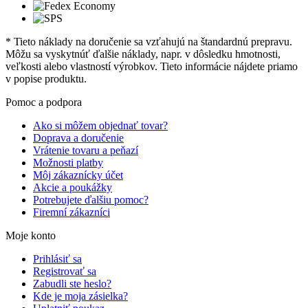
* Tieto náklady na doručenie sa vzťahujú na štandardnú prepravu.
Môžu sa vyskytnúť ďalšie náklady, napr. v dôsledku hmotnosti,
veľkosti alebo vlastností výrobkov. Tieto informácie nájdete priamo
v popise produktu.
Pomoc a podpora
Ako si môžem objednať tovar?
Doprava a doručenie
Vrátenie tovaru a peňazí
Možnosti platby
Môj zákaznícky účet
Akcie a poukážky
Potrebujete ďalšiu pomoc?
Firemní zákazníci
Moje konto
Prihlásiť sa
Registrovať sa
Zabudli ste heslo?
Kde je moja zásielka?