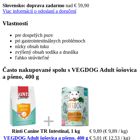
Slovensko: doprava zadarmo
nad € 59,90
Viac informácií o odoslaní a doručení
Vlastnosti
pre dospelých psov
pri gastrointestinálnych problémoch
nízky obsah tuku
zvýšený obsah sodíka a draslíka
ľahko stráviteľné
Často nakupované spolu s VEGDOG Adult šošovica
a pšeno, 400 g
Rinti Canine TR Intestinal, 1 kg
€ 9,89
(€ 9,89 / kg)
VEGDOG Adult šošovica a pšeno, 400 g
€ 5,01
(€ 12,53 / kg)