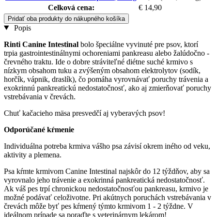
Celková cena:
€ 14,90
Pridať oba produkty do nákupného košíka
Popis
Rinti Canine Intestinal
bolo špeciálne vyvinuté pre psov, ktorí
trpia gastrointestinálnymi ochoreniami pankreasu alebo žalúdočno -
črevného traktu. Ide o dobre stráviteľné diétne suché krmivo s
nízkym obsahom tuku a zvýšeným obsahom elektrolytov (sodík,
horčík, vápnik, draslík), čo pomáha vyrovnávať poruchy trávenia a
exokrinnú pankreatickú nedostatočnosť, ako aj zmierňovať poruchy
vstrebávania v črevách.
Chuť kačacieho mäsa presvedčí aj vyberavých psov!
Odporúčané kŕmenie
Individuálna potreba krmiva vášho psa závisí okrem iného od veku,
aktivity a plemena.
Psa kŕmte krmivom Canine Intestinal najskôr do 12 týždňov, aby sa
vyrovnalo jeho trávenie a exokrinná pankreatická nedostatočnosť.
Ak váš pes trpí chronickou nedostatočnosťou pankreasu, krmivo je
možné podávať celoživotne. Pri akútnych poruchách vstrebávania v
črevách môže byť pes kŕmený týmto krmivom 1 - 2 týždne. V
ideálnom prípade sa poraďte s veterinárnym lekárom!