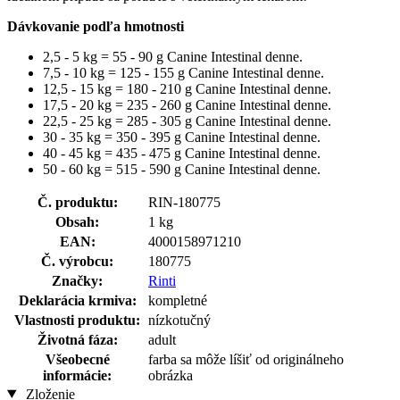
Dávkovanie podľa hmotnosti
2,5 - 5 kg = 55 - 90 g Canine Intestinal denne.
7,5 - 10 kg = 125 - 155 g Canine Intestinal denne.
12,5 - 15 kg = 180 - 210 g Canine Intestinal denne.
17,5 - 20 kg = 235 - 260 g Canine Intestinal denne.
22,5 - 25 kg = 285 - 305 g Canine Intestinal denne.
30 - 35 kg = 350 - 395 g Canine Intestinal denne.
40 - 45 kg = 435 - 475 g Canine Intestinal denne.
50 - 60 kg = 515 - 590 g Canine Intestinal denne.
Č. produktu:
RIN-180775
Obsah:
1 kg
EAN:
4000158971210
Č. výrobcu:
180775
Značky:
Rinti
Deklarácia krmiva:
kompletné
Vlastnosti produktu:
nízkotučný
Životná fáza:
adult
Všeobecné
farba sa môže líšiť od originálneho
informácie:
obrázka
Zloženie