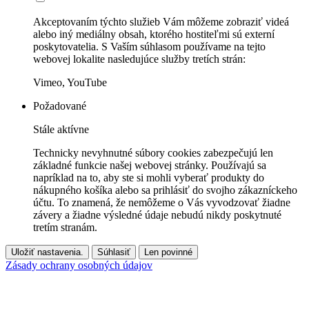
Akceptovaním týchto služieb Vám môžeme zobraziť videá
alebo iný mediálny obsah, ktorého hostiteľmi sú externí
poskytovatelia. S Vaším súhlasom používame na tejto
webovej lokalite nasledujúce služby tretích strán:
Vimeo, YouTube
Požadované
Stále aktívne
Technicky nevyhnutné súbory cookies zabezpečujú len
základné funkcie našej webovej stránky. Používajú sa
napríklad na to, aby ste si mohli vyberať produkty do
nákupného košíka alebo sa prihlásiť do svojho zákazníckeho
účtu. To znamená, že nemôžeme o Vás vyvodzovať žiadne
závery a žiadne výsledné údaje nebudú nikdy poskytnuté
tretím stranám.
Uložiť nastavenia.
Súhlasiť
Len povinné
Zásady ochrany osobných údajov