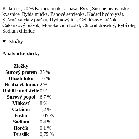
Kukurica, 20 % Kačacia múka z mäsa, Ryža, Sušené pivovarské
kvasnice, Rybia múčka, Ľanové semienka, Kačací hydrolyzát,
Sušené vajcia v prášku, Hydinový tuk, Celulózový prášok,
Čakankový prášok, Monokalciumfosfát, Chlorid draselný, Rybí olej,
Sodium chloride
Zložky
Analytické zložky
Zložky
Surový proteín
25 %
Obsah tuku
10 %
Hrubá vláknina
2 %
Rohöle und -fette
0 %
Surový popol
6,7 %
Vlhkosť
8 %
Calcium
1,2 %
Fosfor
1,05 %
Sodium
0,4 %
Horčík
0,1 %
Draslík
0,75 %