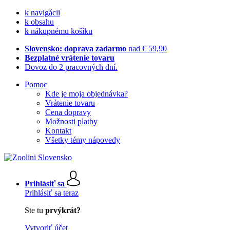
k navigácii
k obsahu
k nákupnému košíku
Slovensko: doprava zadarmo
nad € 59,90
Bezplatné vrátenie tovaru
Dovoz do 2 pracovných dní.
Pomoc
Kde je moja objednávka?
Vrátenie tovaru
Cena dopravy
Možnosti platby
Kontakt
Všetky témy nápovedy
Prihlásiť sa
Prihlásiť sa teraz
Ste tu
prvýkrát?
Vytvoriť účet