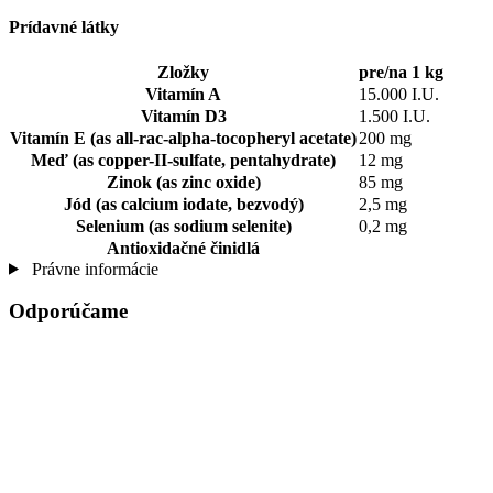
Prídavné látky
Zložky
pre/na 1 kg
Vitamín A
15.000 I.U.
Vitamín D3
1.500 I.U.
Vitamín E (as all-rac-alpha-tocopheryl acetate)
200 mg
Meď (as copper-II-sulfate, pentahydrate)
12 mg
Zinok (as zinc oxide)
85 mg
Jód (as calcium iodate, bezvodý)
2,5 mg
Selenium (as sodium selenite)
0,2 mg
Antioxidačné činidlá
Právne informácie
Odporúčame