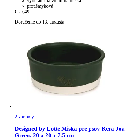
vyberateľná vnútorná miska
protišmyková
€ 25,49
Doručenie do 13. augusta
2 varianty
Designed by Lotte
Miska pre psov Kera Joa
Green, 20 x 20 x 7,5 cm