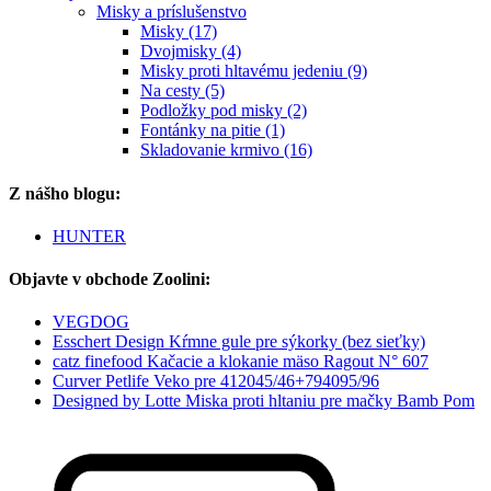
Misky a príslušenstvo
Misky (17)
Dvojmisky (4)
Misky proti hltavému jedeniu (9)
Na cesty (5)
Podložky pod misky (2)
Fontánky na pitie (1)
Skladovanie krmivo (16)
Z nášho blogu:
HUNTER
Objavte v obchode Zoolini:
VEGDOG
Esschert Design Kŕmne gule pre sýkorky (bez sieťky)
catz finefood Kačacie a klokanie mäso Ragout N° 607
Curver Petlife Veko pre 412045/46+794095/96
Designed by Lotte Miska proti hltaniu pre mačky Bamb Pom