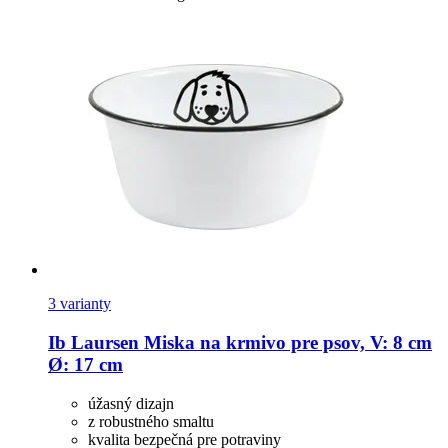
3 varianty
Ib Laursen
Miska na krmivo pre psov, V: 8 cm
Ø: 17 cm
úžasný dizajn
z robustného smaltu
kvalita bezpečná pre potraviny