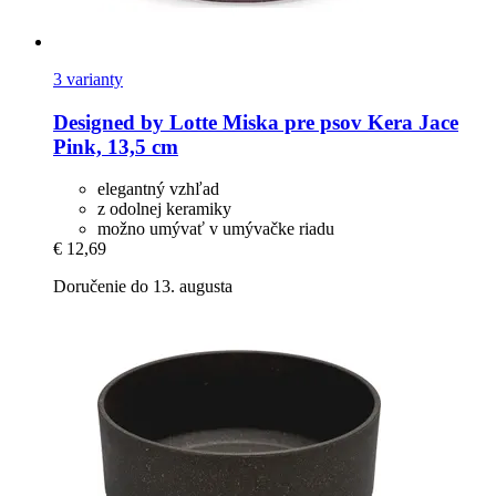
3 varianty
Designed by Lotte
Miska pre psov Kera Jace
Pink, 13,5 cm
elegantný vzhľad
z odolnej keramiky
možno umývať v umývačke riadu
€ 12,69
Doručenie do 13. augusta