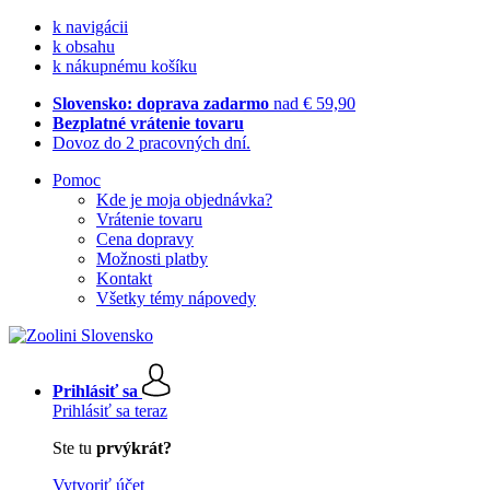
k navigácii
k obsahu
k nákupnému košíku
Slovensko: doprava zadarmo
nad € 59,90
Bezplatné vrátenie tovaru
Dovoz do 2 pracovných dní.
Pomoc
Kde je moja objednávka?
Vrátenie tovaru
Cena dopravy
Možnosti platby
Kontakt
Všetky témy nápovedy
Prihlásiť sa
Prihlásiť sa teraz
Ste tu
prvýkrát?
Vytvoriť účet