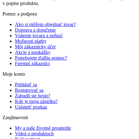
v popise produktu.
Pomoc a podpora
Ako si môžem objednať tovar?
Doprava a doručenie
Vrátenie tovaru a peňazí
Možnosti platby
Môj zákaznícky účet
Akcie a poukážky
Potrebujete ďalšiu pomoc?
Firemní zákazníci
Moje konto
Prihlásiť sa
Registrovať sa
Zabudli ste heslo?
Kde je moja zásielka?
Uplatniť poukaz
Zaujímavosti
My a naše životné prostredie
Videá o produktoch