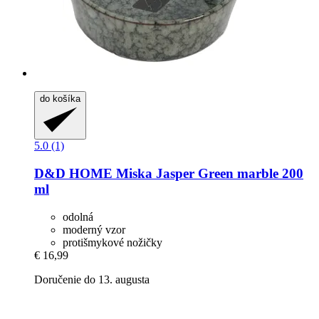
do košíka
5.0 (1)
D&D HOME
Miska Jasper Green marble 200
ml
odolná
moderný vzor
protišmykové nožičky
€ 16,99
Doručenie do 13. augusta