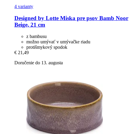
4 varianty
Designed by Lotte
Miska pre psov Bamb Noor
Beige, 21 cm
z bambusu
možno umývať v umývačke riadu
protišmykový spodok
€ 21,49
Doručenie do 13. augusta