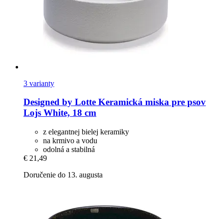
3 varianty
Designed by Lotte
Keramická miska pre psov
Lojs White, 18 cm
z elegantnej bielej keramiky
na krmivo a vodu
odolná a stabilná
€ 21,49
Doručenie do 13. augusta