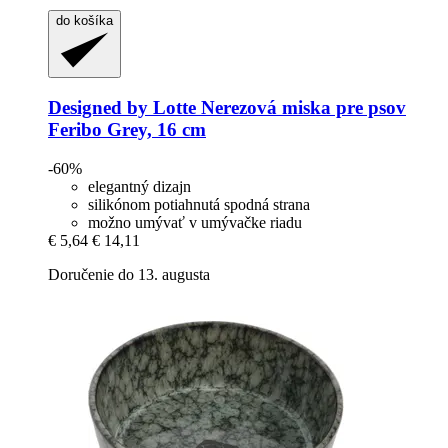
do košíka
Designed by Lotte
Nerezová miska pre psov
Feribo Grey, 16 cm
-60%
elegantný dizajn
silikónom potiahnutá spodná strana
možno umývať v umývačke riadu
€ 5,64
€ 14,11
Doručenie do 13. augusta