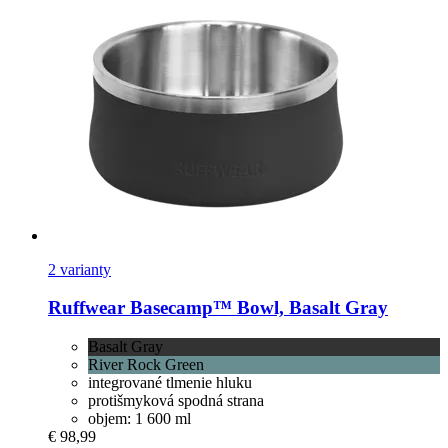
2 varianty
Ruffwear
Basecamp™ Bowl, Basalt Gray
Basalt Gray
River Rock Green
integrované tlmenie hluku
protišmyková spodná strana
objem: 1 600 ml
€ 98,99