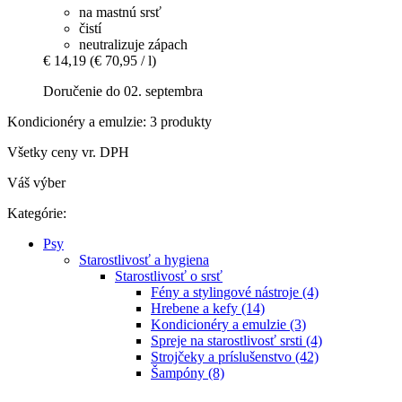
na mastnú srsť
čistí
neutralizuje zápach
€ 14,19
(€ 70,95 / l)
Doručenie do 02. septembra
Kondicionéry a emulzie: 3 produkty
Všetky ceny vr. DPH
Váš výber
Kategórie:
Psy
Starostlivosť a hygiena
Starostlivosť o srsť
Fény a stylingové nástroje (4)
Hrebene a kefy (14)
Kondicionéry a emulzie (3)
Spreje na starostlivosť srsti (4)
Strojčeky a príslušenstvo (42)
Šampóny (8)