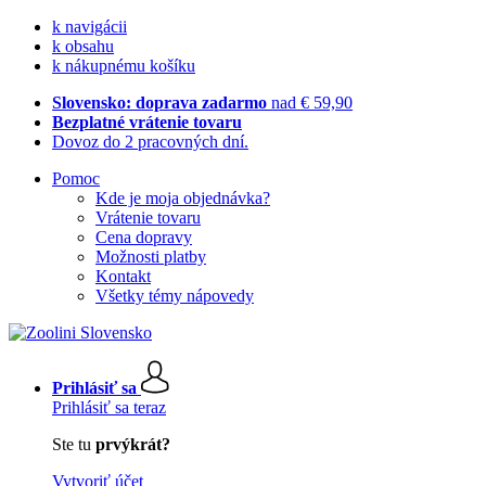
k navigácii
k obsahu
k nákupnému košíku
Slovensko: doprava zadarmo
nad € 59,90
Bezplatné vrátenie tovaru
Dovoz do 2 pracovných dní.
Pomoc
Kde je moja objednávka?
Vrátenie tovaru
Cena dopravy
Možnosti platby
Kontakt
Všetky témy nápovedy
Prihlásiť sa
Prihlásiť sa teraz
Ste tu
prvýkrát?
Vytvoriť účet