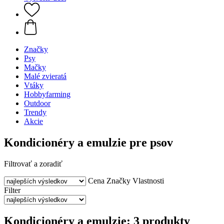
Značky
Psy
Mačky
Malé zvieratá
Vtáky
Hobbyfarming
Outdoor
Trendy
Akcie
Kondicionéry a emulzie pre psov
Filtrovať a zoradiť
Cena
Značky
Vlastnosti
Filter
Kondicionéry a emulzie: 3 produkty