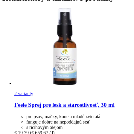
2 varianty
Feele
Sprej pre lesk a starostlivosť, 30 ml
pre psov, mačky, kone a mladé zvieratá
funguje dobre na nepoddajnú srsť
s ricínovým olejom
€ 19,79
(€ 659,67 / l)