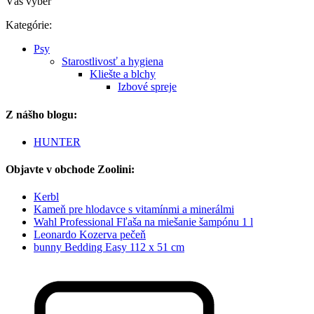
Váš výber
Kategórie:
Psy
Starostlivosť a hygiena
Kliešte a blchy
Izbové spreje
Z nášho blogu:
HUNTER
Objavte v obchode Zoolini:
Kerbl
Kameň pre hlodavce s vitamínmi a minerálmi
Wahl Professional Fľaša na miešanie šampónu 1 l
Leonardo Kozerva pečeň
bunny Bedding Easy 112 x 51 cm