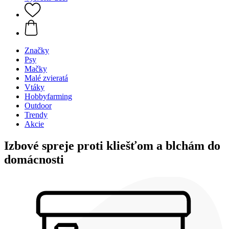
Značky
Psy
Mačky
Malé zvieratá
Vtáky
Hobbyfarming
Outdoor
Trendy
Akcie
Izbové spreje proti kliešťom a blchám do
domácnosti