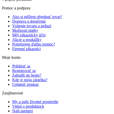
Pomoc a podpora
Ako si môžem objednať tovar?
Doprava a doručenie
Vrátenie tovaru a peňazí
Možnosti platby
Môj zákaznícky účet
Akcie a poukážky
Potrebujete ďalšiu pomoc?
Firemní zákazníci
Moje konto
Prihlásiť sa
Registrovať sa
Zabudli ste heslo?
Kde je moja zásielka?
Uplatniť poukaz
Zaujímavosti
My a naše životné prostredie
Videá o produktoch
Naši partneri