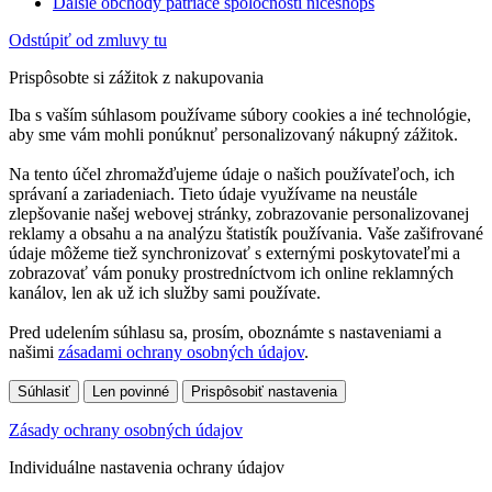
Ďalšie obchody patriace spoločnosti niceshops
Odstúpiť od zmluvy tu
Prispôsobte si zážitok z nakupovania
Iba s vaším súhlasom používame súbory cookies a iné technológie,
aby sme vám mohli ponúknuť personalizovaný nákupný zážitok.
Na tento účel zhromažďujeme údaje o našich používateľoch, ich
správaní a zariadeniach. Tieto údaje využívame na neustále
zlepšovanie našej webovej stránky, zobrazovanie personalizovanej
reklamy a obsahu a na analýzu štatistík používania. Vaše zašifrované
údaje môžeme tiež synchronizovať s externými poskytovateľmi a
zobrazovať vám ponuky prostredníctvom ich online reklamných
kanálov, len ak už ich služby sami používate.
Pred udelením súhlasu sa, prosím, oboznámte s nastaveniami a
našimi
zásadami ochrany osobných údajov
.
Súhlasiť
Len povinné
Prispôsobiť nastavenia
Zásady ochrany osobných údajov
Individuálne nastavenia ochrany údajov