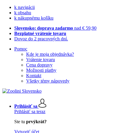
k navigácii
k obsahu
k nákupnému košíku
Slovensko: doprava zadarmo
nad € 59,90
Bezplatné vrátenie tovaru
Dovoz do 2 pracovných dní.
Pomoc
Kde je moja objednávka?
Vrátenie tovaru
Cena dopravy
Možnosti platby
Kontakt
Všetky témy nápovedy
Prihlásiť sa
Prihlásiť sa teraz
Ste tu
prvýkrát?
Vytvoriť účet