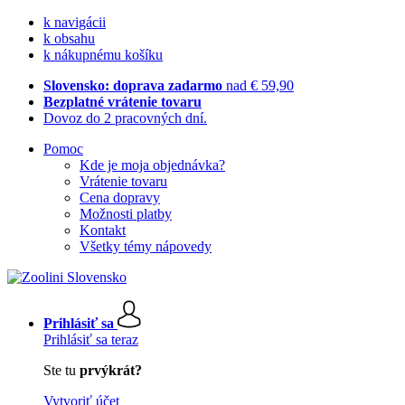
k navigácii
k obsahu
k nákupnému košíku
Slovensko: doprava zadarmo
nad € 59,90
Bezplatné vrátenie tovaru
Dovoz do 2 pracovných dní.
Pomoc
Kde je moja objednávka?
Vrátenie tovaru
Cena dopravy
Možnosti platby
Kontakt
Všetky témy nápovedy
Prihlásiť sa
Prihlásiť sa teraz
Ste tu
prvýkrát?
Vytvoriť účet