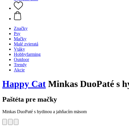
Značky
Psy
Mačky
Malé zvieratá
Vtáky
Hobbyfarming
Outdoor
Trendy
Akcie
Happy Cat
Minkas DuoPaté s h
Paštéta pre mačky
Minkas DuoPaté s hydinou a jahňacím mäsom