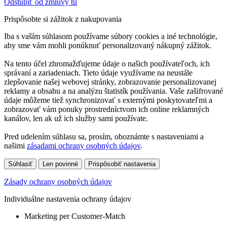
Odstúpiť od zmluvy tu
Prispôsobte si zážitok z nakupovania
Iba s vaším súhlasom používame súbory cookies a iné technológie,
aby sme vám mohli ponúknuť personalizovaný nákupný zážitok.
Na tento účel zhromažďujeme údaje o našich používateľoch, ich
správaní a zariadeniach. Tieto údaje využívame na neustále
zlepšovanie našej webovej stránky, zobrazovanie personalizovanej
reklamy a obsahu a na analýzu štatistík používania. Vaše zašifrované
údaje môžeme tiež synchronizovať s externými poskytovateľmi a
zobrazovať vám ponuky prostredníctvom ich online reklamných
kanálov, len ak už ich služby sami používate.
Pred udelením súhlasu sa, prosím, oboznámte s nastaveniami a
našimi
zásadami ochrany osobných údajov
.
Súhlasiť
Len povinné
Prispôsobiť nastavenia
Zásady ochrany osobných údajov
Individuálne nastavenia ochrany údajov
Marketing per Customer-Match