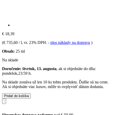
€ 18,39
(
€ 735,60 / l
, vr. 23% DPH.
-
plus náklady na dopravu
)
Obsah:
25 ml
Na sklade
Doručenie: štvrtok, 13. augusta
, ak si objednáte do dňa:
pondelok,23:59 h
.
Na sklade zostáva už len 10 ks tohto produktu. Ďalšie sú na ceste.
Ak si objednáte viac kusov, môže to ovplyvniť dátum dodania.
Pridať do košíka
Slovensko: doprava zadarmo
nad € 59,90