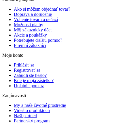
Ako si môžem objednať tovar?
Doprava a doručenie
Vrátenie tovaru a peňazí
Možnosti platby
Môj zákaznícky účet
Akcie a poukážky
Potrebujete ďalšiu pomoc?
Firemní zákazníci
Moje konto
Prihlásiť sa
Registrovať sa
Zabudli ste heslo?
Kde je moja zásielka?
Uplatniť poukaz
Zaujímavosti
My a naše životné prostredie
Videá o produktoch
Naši partneri
Partnerský program