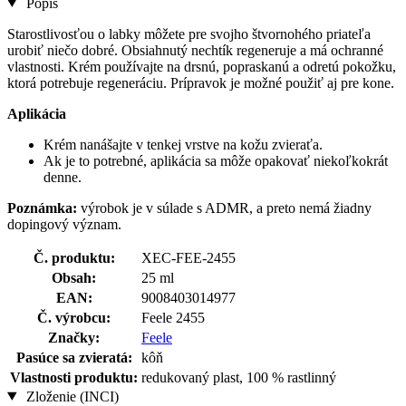
Popis
Starostlivosťou o labky môžete pre svojho štvornohého priateľa
urobiť niečo dobré. Obsiahnutý nechtík regeneruje a má ochranné
vlastnosti. Krém používajte na drsnú, popraskanú a odretú pokožku,
ktorá potrebuje regeneráciu. Prípravok je možné použiť aj pre kone.
Aplikácia
Krém nanášajte v tenkej vrstve na kožu zvieraťa.
Ak je to potrebné, aplikácia sa môže opakovať niekoľkokrát
denne.
Poznámka:
výrobok je v súlade s ADMR, a preto nemá žiadny
dopingový význam.
Č. produktu:
XEC-FEE-2455
Obsah:
25 ml
EAN:
9008403014977
Č. výrobcu:
Feele 2455
Značky:
Feele
Pasúce sa zvieratá:
kôň
Vlastnosti produktu:
redukovaný plast, 100 % rastlinný
Zloženie (INCI)