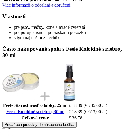
Viac informácií o odoslaní a doručení
Vlastnosti
pre psov, mačky, kone a mladé zvieratá
podporuje drsnú a popraskanú pokožku
s tým najlepším z nechtíka
Často nakupované spolu s Feele Koloidné striebro,
30 ml
Feele Starostlivosť o labky, 25 ml
€ 18,39
(€ 735,60 / l)
Feele Koloidné striebro, 30 ml
€ 18,39
(€ 613,00 / l)
Celková cena:
€ 36,78
Pridať oba produkty do nákupného košíka