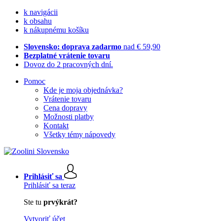
k navigácii
k obsahu
k nákupnému košíku
Slovensko: doprava zadarmo
nad € 59,90
Bezplatné vrátenie tovaru
Dovoz do 2 pracovných dní.
Pomoc
Kde je moja objednávka?
Vrátenie tovaru
Cena dopravy
Možnosti platby
Kontakt
Všetky témy nápovedy
Prihlásiť sa
Prihlásiť sa teraz
Ste tu
prvýkrát?
Vytvoriť účet