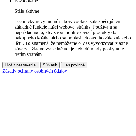
Požadované
Stále aktívne
Technicky nevyhnutné súbory cookies zabezpečujú len
základné funkcie našej webovej stránky. Používajú sa
napríklad na to, aby ste si mohli vyberať produkty do
nákupného košíka alebo sa prihlásiť do svojho zákazníckeho
účtu. To znamená, že nemôžeme o Vás vyvodzovať žiadne
závery a žiadne výsledné údaje nebudú nikdy poskytnuté
tretím stranám.
Uložiť nastavenia.
Súhlasiť
Len povinné
Zásady ochrany osobných údajov