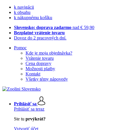
k navigácii
k obsahu
k nákupnému košíku
Slovensko: doprava zadarmo
nad € 59,90
Bezplatné vrátenie tovaru
Dovoz do 2 pracovných dní.
Pomoc
Kde je moja objednávka?
Vrátenie tovaru
Cena dopravy
Možnosti platby
Kontakt
Všetky témy nápovedy
Prihlásiť sa
Prihlásiť sa teraz
Ste tu
prvýkrát?
Vytvoriť účet