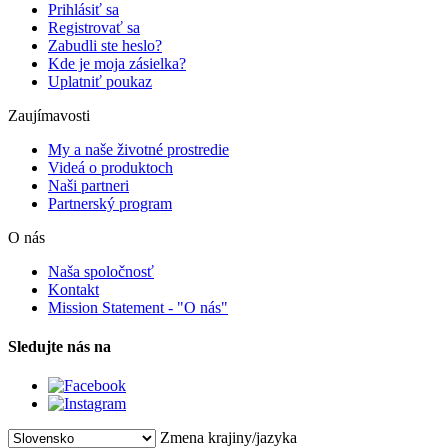
Prihlásiť sa
Registrovať sa
Zabudli ste heslo?
Kde je moja zásielka?
Uplatniť poukaz
Zaujímavosti
My a naše životné prostredie
Videá o produktoch
Naši partneri
Partnerský program
O nás
Naša spoločnosť
Kontakt
Mission Statement - "O nás"
Sledujte nás na
Zmena krajiny/jazyka