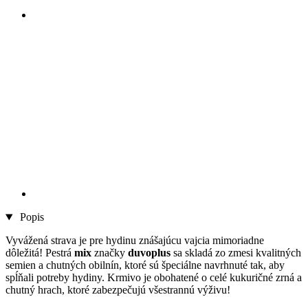
Popis
Vyvážená strava je pre hydinu znášajúcu vajcia mimoriadne
dôležitá! Pestrá
mix
značky
duvoplus
sa skladá zo zmesi kvalitných
semien a chutných obilnín, ktoré sú špeciálne navrhnuté tak, aby
spĺňali potreby hydiny. Krmivo je obohatené o celé kukuričné zrná a
chutný hrach, ktoré zabezpečujú všestrannú výživu!