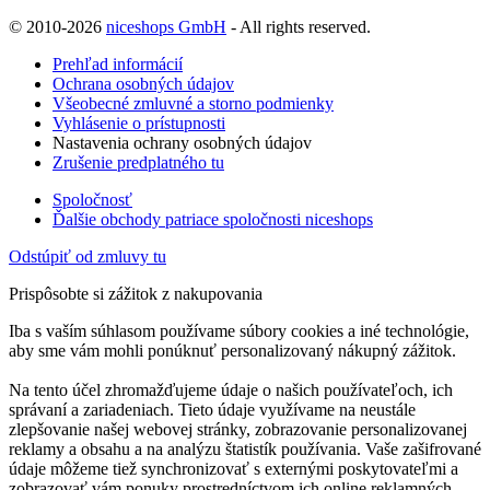
© 2010-2026
niceshops GmbH
- All rights reserved.
Prehľad informácií
Ochrana osobných údajov
Všeobecné zmluvné a storno podmienky
Vyhlásenie o prístupnosti
Nastavenia ochrany osobných údajov
Zrušenie predplatného tu
Spoločnosť
Ďalšie obchody patriace spoločnosti niceshops
Odstúpiť od zmluvy tu
Prispôsobte si zážitok z nakupovania
Iba s vaším súhlasom používame súbory cookies a iné technológie,
aby sme vám mohli ponúknuť personalizovaný nákupný zážitok.
Na tento účel zhromažďujeme údaje o našich používateľoch, ich
správaní a zariadeniach. Tieto údaje využívame na neustále
zlepšovanie našej webovej stránky, zobrazovanie personalizovanej
reklamy a obsahu a na analýzu štatistík používania. Vaše zašifrované
údaje môžeme tiež synchronizovať s externými poskytovateľmi a
zobrazovať vám ponuky prostredníctvom ich online reklamných