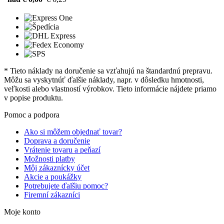
* Tieto náklady na doručenie sa vzťahujú na štandardnú prepravu.
Môžu sa vyskytnúť ďalšie náklady, napr. v dôsledku hmotnosti,
veľkosti alebo vlastností výrobkov. Tieto informácie nájdete priamo
v popise produktu.
Pomoc a podpora
Ako si môžem objednať tovar?
Doprava a doručenie
Vrátenie tovaru a peňazí
Možnosti platby
Môj zákaznícky účet
Akcie a poukážky
Potrebujete ďalšiu pomoc?
Firemní zákazníci
Moje konto