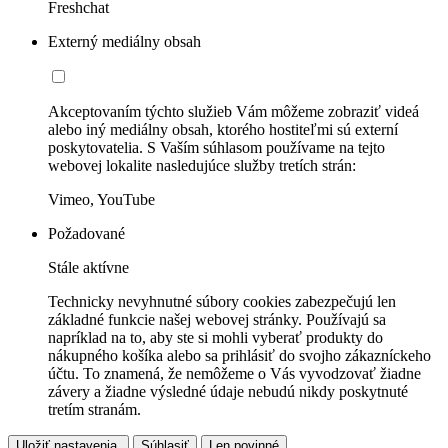
Freshchat
Externý mediálny obsah
Akceptovaním týchto služieb Vám môžeme zobraziť videá
alebo iný mediálny obsah, ktorého hostiteľmi sú externí
poskytovatelia. S Vaším súhlasom používame na tejto
webovej lokalite nasledujúce služby tretích strán:
Vimeo, YouTube
Požadované
Stále aktívne
Technicky nevyhnutné súbory cookies zabezpečujú len
základné funkcie našej webovej stránky. Používajú sa
napríklad na to, aby ste si mohli vyberať produkty do
nákupného košíka alebo sa prihlásiť do svojho zákazníckeho
účtu. To znamená, že nemôžeme o Vás vyvodzovať žiadne
závery a žiadne výsledné údaje nebudú nikdy poskytnuté
tretím stranám.
Uložiť nastavenia.
Súhlasiť
Len povinné