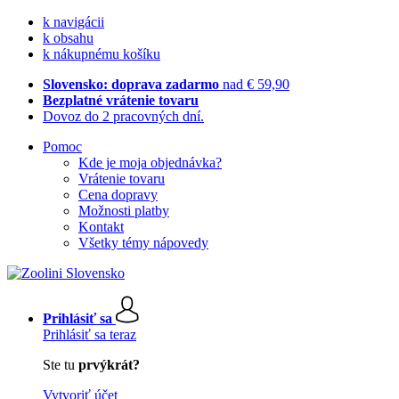
k navigácii
k obsahu
k nákupnému košíku
Slovensko: doprava zadarmo
nad € 59,90
Bezplatné vrátenie tovaru
Dovoz do 2 pracovných dní.
Pomoc
Kde je moja objednávka?
Vrátenie tovaru
Cena dopravy
Možnosti platby
Kontakt
Všetky témy nápovedy
Prihlásiť sa
Prihlásiť sa teraz
Ste tu
prvýkrát?
Vytvoriť účet