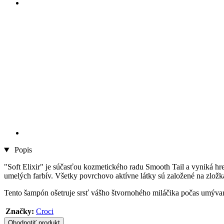
Popis
"Soft Elixir" je súčasťou kozmetického radu Smooth Tail a vyniká hr
umelých farbív. Všetky povrchovo aktívne látky sú založené na zložk
Tento šampón ošetruje srsť vášho štvornohého miláčika počas umýva
Značky:
Croci
Ohodnotiť produkt