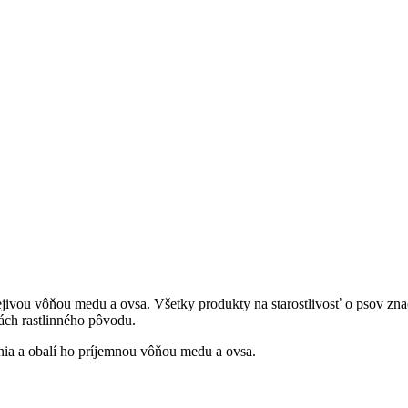
ejivou vôňou medu a ovsa. Všetky produkty na starostlivosť o psov zn
ách rastlinného pôvodu.
nia a obalí ho príjemnou vôňou medu a ovsa.