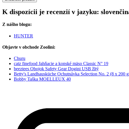
K dispozícii je recenzií v jazyku: sloven
Z nášho blogu:
HUNTER
Objavte v obchode Zoolini:
Churu
catz finefood Jahňacie a konské mäso Classic N° 19
beeztees Obojok Safety Gear Dogini USB žltý
Betty's Landhausküche Ochutnávka Selection No. 2 (8 x 200 g
Bobby Taška MOELLEUX 40