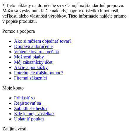
* Tieto náklady na doručenie sa vzťahujú na štandardnú prepravu.
Môžu sa vyskytnúť ďalšie náklady, napr. v dôsledku hmotnosti,
veľkosti alebo vlastností výrobkov. Tieto informácie nájdete priamo
v popise produktu.
Pomoc a podpora
Ako si môžem objednať tovar?
Doprava a doručenie
Vrátenie tovaru a peňazí
Možnosti platby
Môj zákaznícky účet
Akcie a poukážky
Potrebujete ďalšiu pomoc?
Firemní zákazníci
Moje konto
Prihlásiť sa
Registrovať sa
Zabudli ste heslo?
Kde je moja zásielka?
Uplatniť poukaz
Zaujímavosti