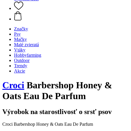
Značky
Psy
Mačky
Malé zvieratá
Vtáky
Hobbyfarming
Outdoor
Trendy
Akcie
Croci
Barbershop Honey &
Oats Eau De Parfum
Výrobok na starostlivosť o srsť psov
Croci Barbershop Honey & Oats Eau De Parfum