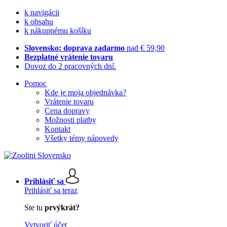
k navigácii
k obsahu
k nákupnému košíku
Slovensko: doprava zadarmo
nad € 59,90
Bezplatné vrátenie tovaru
Dovoz do 2 pracovných dní.
Pomoc
Kde je moja objednávka?
Vrátenie tovaru
Cena dopravy
Možnosti platby
Kontakt
Všetky témy nápovedy
Prihlásiť sa
Prihlásiť sa teraz
Ste tu
prvýkrát?
Vytvoriť účet