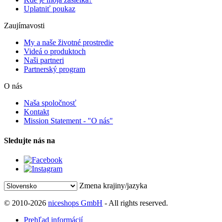
Uplatniť poukaz
Zaujímavosti
My a naše životné prostredie
Videá o produktoch
Naši partneri
Partnerský program
O nás
Naša spoločnosť
Kontakt
Mission Statement - "O nás"
Sledujte nás na
Zmena krajiny/jazyka
© 2010-2026
niceshops GmbH
- All rights reserved.
Prehľad informácií