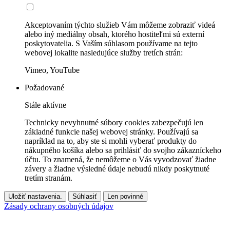
Akceptovaním týchto služieb Vám môžeme zobraziť videá
alebo iný mediálny obsah, ktorého hostiteľmi sú externí
poskytovatelia. S Vaším súhlasom používame na tejto
webovej lokalite nasledujúce služby tretích strán:
Vimeo, YouTube
Požadované
Stále aktívne
Technicky nevyhnutné súbory cookies zabezpečujú len
základné funkcie našej webovej stránky. Používajú sa
napríklad na to, aby ste si mohli vyberať produkty do
nákupného košíka alebo sa prihlásiť do svojho zákazníckeho
účtu. To znamená, že nemôžeme o Vás vyvodzovať žiadne
závery a žiadne výsledné údaje nebudú nikdy poskytnuté
tretím stranám.
Uložiť nastavenia.
Súhlasiť
Len povinné
Zásady ochrany osobných údajov