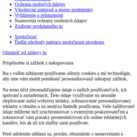
Ochrana osobných údajov
Všeobecné zmluvné a storno podmienky
Vyhlásenie o prístupnosti
Nastavenia ochrany osobných údajov
Zrušenie predplatného tu
Spoločnosť
Ďalšie obchody patriace spoločnosti niceshops
Odstúpiť od zmluvy tu
Prispôsobte si zážitok z nakupovania
Iba s vaším súhlasom používame súbory cookies a iné technológie,
aby sme vám mohli ponúknuť personalizovaný nákupný zážitok.
Na tento účel zhromažďujeme údaje o našich používateľoch, ich
správaní a zariadeniach. Tieto údaje využívame na neustále
zlepšovanie našej webovej stránky, zobrazovanie personalizovanej
reklamy a obsahu a na analýzu štatistík používania. Vaše zašifrované
údaje môžeme tiež synchronizovať s externými poskytovateľmi a
zobrazovať vám ponuky prostredníctvom ich online reklamných
kanálov, len ak už ich služby sami používate.
Pred udelením súhlasu sa, prosím, oboznámte s nastaveniami a