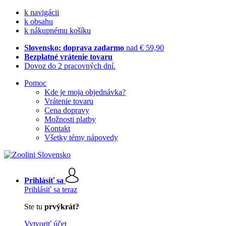
k navigácii
k obsahu
k nákupnému košíku
Slovensko: doprava zadarmo
nad € 59,90
Bezplatné vrátenie tovaru
Dovoz do 2 pracovných dní.
Pomoc
Kde je moja objednávka?
Vrátenie tovaru
Cena dopravy
Možnosti platby
Kontakt
Všetky témy nápovedy
Prihlásiť sa
Prihlásiť sa teraz
Ste tu
prvýkrát?
Vytvoriť účet