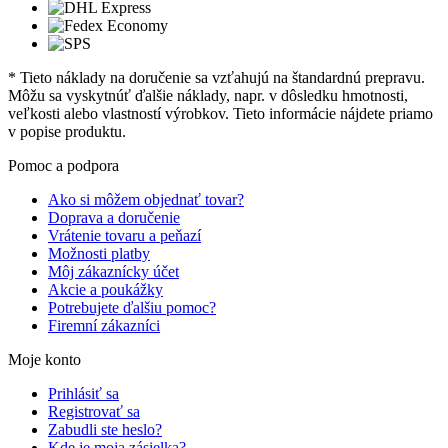
* Tieto náklady na doručenie sa vzťahujú na štandardnú prepravu.
Môžu sa vyskytnúť ďalšie náklady, napr. v dôsledku hmotnosti,
veľkosti alebo vlastností výrobkov. Tieto informácie nájdete priamo
v popise produktu.
Pomoc a podpora
Ako si môžem objednať tovar?
Doprava a doručenie
Vrátenie tovaru a peňazí
Možnosti platby
Môj zákaznícky účet
Akcie a poukážky
Potrebujete ďalšiu pomoc?
Firemní zákazníci
Moje konto
Prihlásiť sa
Registrovať sa
Zabudli ste heslo?
Kde je moja zásielka?