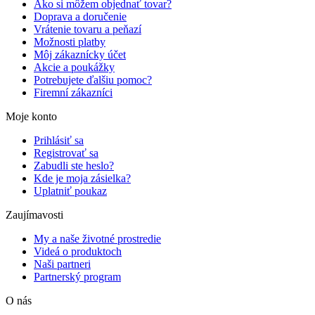
Ako si môžem objednať tovar?
Doprava a doručenie
Vrátenie tovaru a peňazí
Možnosti platby
Môj zákaznícky účet
Akcie a poukážky
Potrebujete ďalšiu pomoc?
Firemní zákazníci
Moje konto
Prihlásiť sa
Registrovať sa
Zabudli ste heslo?
Kde je moja zásielka?
Uplatniť poukaz
Zaujímavosti
My a naše životné prostredie
Videá o produktoch
Naši partneri
Partnerský program
O nás