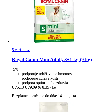
5 variantov
Royal Canin
Mini Adult, 8+1 kg (9 kg)
-5%
podporuje udržiavanie hmotnosti
podporuje zdravé kosti
podpora optimálneho zdravia
€ 75,13
€ 79,09
(€ 8,35 / kg)
Bezplatné doručenie do dňa: 14. augusta