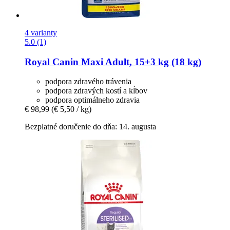
4 varianty
5.0 (1)
Royal Canin
Maxi Adult, 15+3 kg (18 kg)
podpora zdravého trávenia
podpora zdravých kostí a kĺbov
podpora optimálneho zdravia
€ 98,99
(€ 5,50 / kg)
Bezplatné doručenie do dňa: 14. augusta