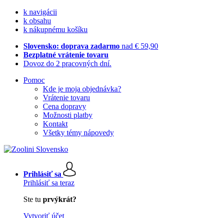
k navigácii
k obsahu
k nákupnému košíku
Slovensko: doprava zadarmo
nad € 59,90
Bezplatné vrátenie tovaru
Dovoz do 2 pracovných dní.
Pomoc
Kde je moja objednávka?
Vrátenie tovaru
Cena dopravy
Možnosti platby
Kontakt
Všetky témy nápovedy
Prihlásiť sa
Prihlásiť sa teraz
Ste tu
prvýkrát?
Vytvoriť účet