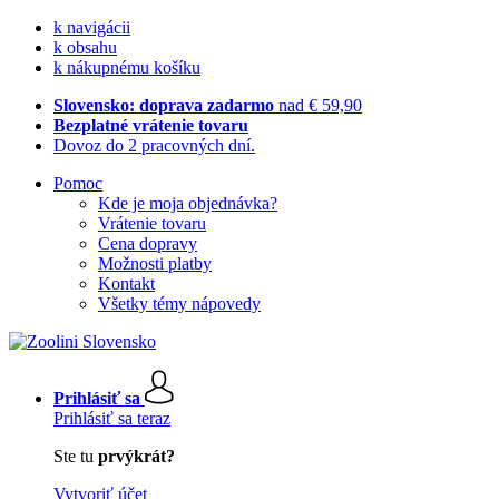
k navigácii
k obsahu
k nákupnému košíku
Slovensko: doprava zadarmo
nad € 59,90
Bezplatné vrátenie tovaru
Dovoz do 2 pracovných dní.
Pomoc
Kde je moja objednávka?
Vrátenie tovaru
Cena dopravy
Možnosti platby
Kontakt
Všetky témy nápovedy
Prihlásiť sa
Prihlásiť sa teraz
Ste tu
prvýkrát?
Vytvoriť účet