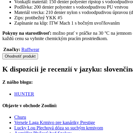
Vonkajší materiál: 150 denier polyester ripstop s vodoodpudi
Podšívka: 200 denier polyester s vodoodpudivou PU vrstvou
Materiál vrecka: 210 denier nylon s vodoodpudivou úpravou (
Zips: protibežný YKK #5
Zapínanie na klip: ITW Mach 1 s bočným uvoľňovaním
Pokyny na starostlivosť:
možno prať v práčke na 30 °C na jemnom c
každú cenu sa vyhnite chemickým pracím prostriedkom.
Značky:
Ruffwear
Ohodnotiť produkt
K dispozícii je recenzií v jazyku: sloven
Z nášho blogu:
HUNTER
Objavte v obchode Zoolini:
Churu
Versele Laga Krmivo pre kanáriky Prestige
Lucky Lou Plechová dóza so suchým krmivom