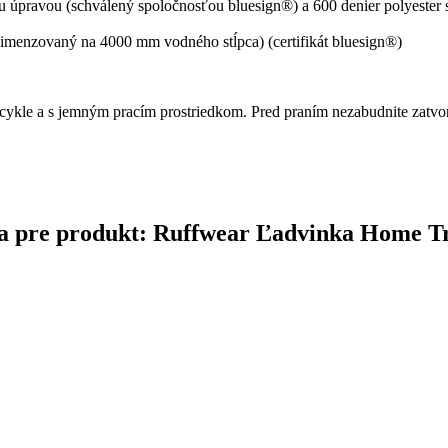
vou úpravou (schválený spoločnosťou bluesign®) a 600 denier polyeste
dimenzovaný na 4000 mm vodného stĺpca) (certifikát bluesign®)
ykle a s jemným pracím prostriedkom. Pred praním nezabudnite zatvor
čina pre produkt: Ruffwear Ľadvinka Home 