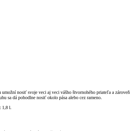
 umožní nosiť svoje veci aj veci vášho štvornohého priateľa a zárove
u sa dá pohodlne nosiť okolo pása alebo cez rameno.
 1,8 l.