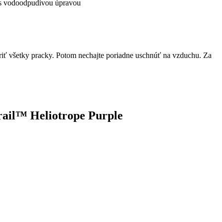
r s vodoodpudivou úpravou
iť všetky pracky. Potom nechajte poriadne uschnúť na vzduchu. Za
Trail™ Heliotrope Purple