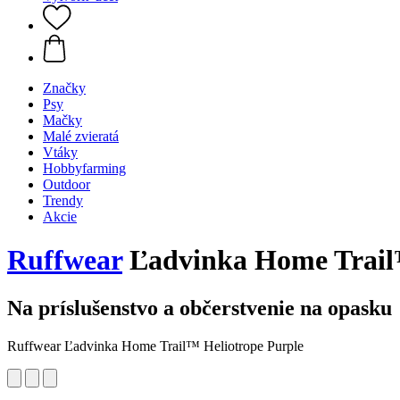
Značky
Psy
Mačky
Malé zvieratá
Vtáky
Hobbyfarming
Outdoor
Trendy
Akcie
Ruffwear
Ľadvinka Home Trail™
Na príslušenstvo a občerstvenie na opasku
Ruffwear Ľadvinka Home Trail™ Heliotrope Purple