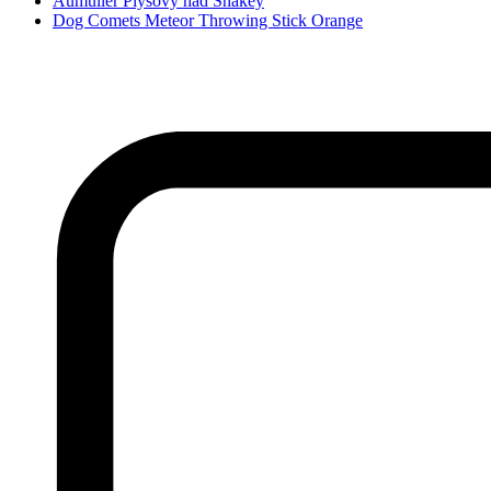
Aumüller Plyšový had Snakey
Dog Comets Meteor Throwing Stick Orange