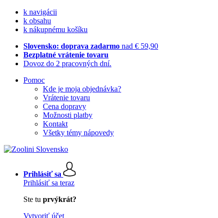
k navigácii
k obsahu
k nákupnému košíku
Slovensko: doprava zadarmo
nad € 59,90
Bezplatné vrátenie tovaru
Dovoz do 2 pracovných dní.
Pomoc
Kde je moja objednávka?
Vrátenie tovaru
Cena dopravy
Možnosti platby
Kontakt
Všetky témy nápovedy
Prihlásiť sa
Prihlásiť sa teraz
Ste tu
prvýkrát?
Vytvoriť účet