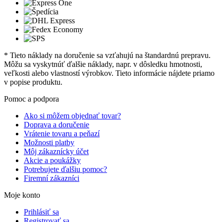
* Tieto náklady na doručenie sa vzťahujú na štandardnú prepravu.
Môžu sa vyskytnúť ďalšie náklady, napr. v dôsledku hmotnosti,
veľkosti alebo vlastností výrobkov. Tieto informácie nájdete priamo
v popise produktu.
Pomoc a podpora
Ako si môžem objednať tovar?
Doprava a doručenie
Vrátenie tovaru a peňazí
Možnosti platby
Môj zákaznícky účet
Akcie a poukážky
Potrebujete ďalšiu pomoc?
Firemní zákazníci
Moje konto
Prihlásiť sa
Registrovať sa