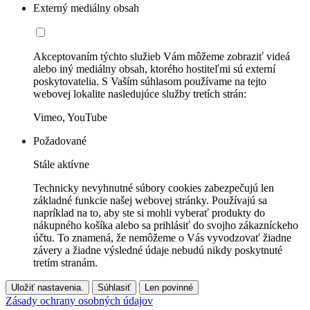
Externý mediálny obsah
Akceptovaním týchto služieb Vám môžeme zobraziť videá
alebo iný mediálny obsah, ktorého hostiteľmi sú externí
poskytovatelia. S Vaším súhlasom používame na tejto
webovej lokalite nasledujúce služby tretích strán:
Vimeo, YouTube
Požadované
Stále aktívne
Technicky nevyhnutné súbory cookies zabezpečujú len
základné funkcie našej webovej stránky. Používajú sa
napríklad na to, aby ste si mohli vyberať produkty do
nákupného košíka alebo sa prihlásiť do svojho zákazníckeho
účtu. To znamená, že nemôžeme o Vás vyvodzovať žiadne
závery a žiadne výsledné údaje nebudú nikdy poskytnuté
tretím stranám.
Uložiť nastavenia.
Súhlasiť
Len povinné
Zásady ochrany osobných údajov