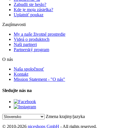
Zabudli ste heslo?
Kde je moja zásielka?
Uplatniť poukaz
Zaujímavosti
My a naše životné prostredie
Videá o produktoch
Naši partneri
Partnerský program
O nás
Naša spoločnosť
Kontakt
Mission Statement - "O nás"
Sledujte nás na
Zmena krajiny/jazyka
© 2010-2026
niceshops GmbH
- All rights reserved.