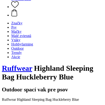
Značky
Psy
Mačky
Malé zvieratá
Vtáky
Hobbyfarming
Outdoor
Trendy
Akcie
Ruffwear
Highland Sleeping
Bag Huckleberry Blue
Outdoor spací vak pre psov
Ruffwear Highland Sleeping Bag Huckleberry Blue