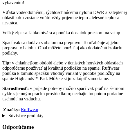
vybavením!
Vďaka vodeodolnému, rýchloschnúcemu nylonu DWR a zateplenej
oblasti krku zostane vnútri vždy príjemne teplo - telesné teplo sa
nestráca.
Veľký zips sa ľahko otvára a ponúka dostatok priestoru na vstup.
Spací vak sa dodáva s obalom na prepravu. To uľahčuje aj jeho
prepravu v batohu. Obal môžete použiť aj ako dodatočnú izoláciu
podlahy.
Tip:
v chladnejšom období alebo v tienistých horských oblastiach
odporúčame používať aj kvalitnú podložku na spanie. Ruffwear
ponúka k tomuto spacáku vhodný variant v podobe podložky na
spanie Highlands™ Pad. Môžete si ju zakúpiť samostatne.
Starostlivosť:
v prípade potreby možno spací vak prať na šetrnom
cykle s jemným pracím prostriedkom; nechajte ho potom poriadne
uschnúť na vzduchu.
Značky:
Ruffwear
Súvisiace produkty
Odporúčame