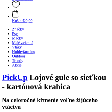
Košík
€ 0,00
Značky
Psy
Mačky
Malé zvieratá
Vtáky
Hobbyfarming
Outdoor
Trendy
Akcie
PickUp
Lojové gule so sieťkou
- kartónová krabica
Na celoročné kŕmenie voľne žijúceho
vtáctva