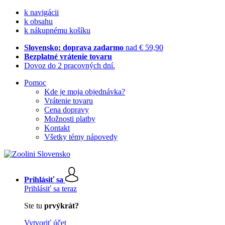
k navigácii
k obsahu
k nákupnému košíku
Slovensko: doprava zadarmo
nad € 59,90
Bezplatné vrátenie tovaru
Dovoz do 2 pracovných dní.
Pomoc
Kde je moja objednávka?
Vrátenie tovaru
Cena dopravy
Možnosti platby
Kontakt
Všetky témy nápovedy
Prihlásiť sa
Prihlásiť sa teraz
Ste tu
prvýkrát?
Vytvoriť účet