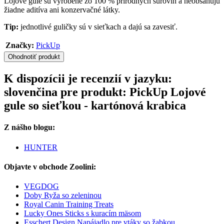
Lojové gule sú vyrobené zo 100 % prírodných surovín a neobsahujú
žiadne aditíva ani konzervačné látky.
Tip:
jednotlivé guličky sú v sieťkach a dajú sa zavesiť.
Značky:
PickUp
Ohodnotiť produkt
K dispozícii je recenzií v jazyku:
slovenčina pre produkt: PickUp Lojové
gule so sieťkou - kartónová krabica
Z nášho blogu:
HUNTER
Objavte v obchode Zoolini:
VEGDOG
Doby Ryža so zeleninou
Royal Canin Training Treats
Lucky Ones Sticks s kuracím mäsom
Esschert Design Napájadlo pre vtáky so žabkou