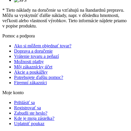
* Tieto náklady na doručenie sa vzťahujú na štandardnú prepravu.
Môžu sa vyskytnúť ďalšie náklady, napr. v dôsledku hmotnosti,
veľkosti alebo vlastností výrobkov. Tieto informácie nájdete priamo
v popise produktu.
Pomoc a podpora
Ako si môžem objednať tovar?
Doprava a doručenie
Vrátenie tovaru a peňazí
Možnosti platby
Môj zákaznícky účet
Akcie a poukážky
Potrebujete ďalšiu pomoc?
Firemní zákazníci
Moje konto
Prihlásiť sa
Registrovať sa
Zabudli ste heslo?
Kde je moja zásielka?
Uplatniť poukaz