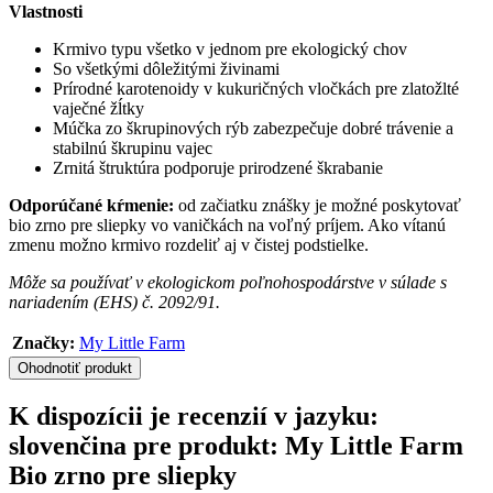
Vlastnosti
Krmivo typu všetko v jednom pre ekologický chov
So všetkými dôležitými živinami
Prírodné karotenoidy v kukuričných vločkách pre zlatožlté
vaječné žĺtky
Múčka zo škrupinových rýb zabezpečuje dobré trávenie a
stabilnú škrupinu vajec
Zrnitá štruktúra podporuje prirodzené škrabanie
Odporúčané kŕmenie:
od začiatku znášky je možné poskytovať
bio zrno pre sliepky vo vaničkách na voľný príjem. Ako vítanú
zmenu možno krmivo rozdeliť aj v čistej podstielke.
Môže sa používať v ekologickom poľnohospodárstve v súlade s
nariadením (EHS) č. 2092/91.
Značky:
My Little Farm
Ohodnotiť produkt
K dispozícii je recenzií v jazyku:
slovenčina pre produkt: My Little Farm
Bio zrno pre sliepky