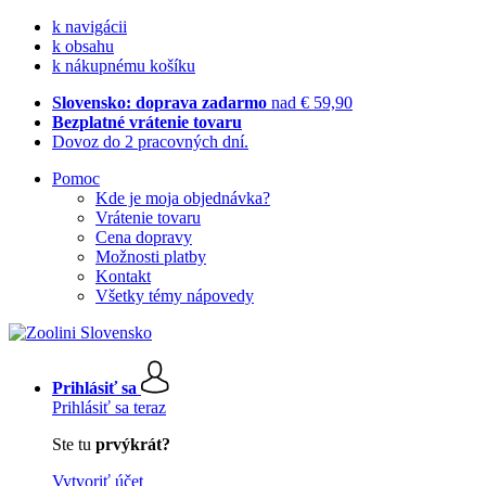
k navigácii
k obsahu
k nákupnému košíku
Slovensko: doprava zadarmo
nad € 59,90
Bezplatné vrátenie tovaru
Dovoz do 2 pracovných dní.
Pomoc
Kde je moja objednávka?
Vrátenie tovaru
Cena dopravy
Možnosti platby
Kontakt
Všetky témy nápovedy
Prihlásiť sa
Prihlásiť sa teraz
Ste tu
prvýkrát?
Vytvoriť účet