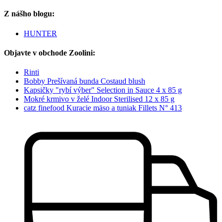
Z nášho blogu:
HUNTER
Objavte v obchode Zoolini:
Rinti
Bobby Prešívaná bunda Costaud blush
Kapsičky "rybí výber" Selection in Sauce 4 x 85 g
Mokré krmivo v želé Indoor Sterilised 12 x 85 g
catz finefood Kuracie mäso a tuniak Fillets N° 413