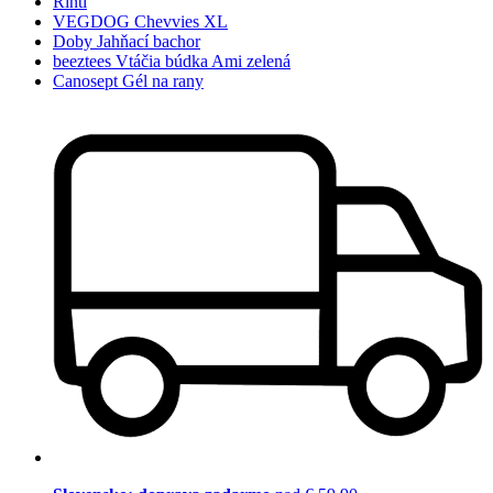
Rinti
VEGDOG Chevvies XL
Doby Jahňací bachor
beeztees Vtáčia búdka Ami zelená
Canosept Gél na rany