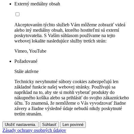
Externý mediálny obsah
Akceptovaním týchto služieb Vám môžeme zobraziť videá
alebo iný mediálny obsah, ktorého hostiteľmi sú externí
poskytovatelia. S Vaším súhlasom používame na tejto
webovej lokalite nasledujúce služby tretích strán:
Vimeo, YouTube
Požadované
Stále aktívne
Technicky nevyhnutné súbory cookies zabezpečujú len
základné funkcie našej webovej stránky. Používajú sa
napríklad na to, aby ste si mohli vyberať produkty do
nákupného košíka alebo sa prihlásiť do svojho zákazníckeho
účtu. To znamená, že nemôžeme o Vás vyvodzovať žiadne
závery a žiadne výsledné údaje nebudú nikdy poskytnuté
tretím stranám.
Uložiť nastavenia.
Súhlasiť
Len povinné
Zásady ochrany osobných údajov