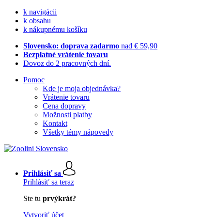
k navigácii
k obsahu
k nákupnému košíku
Slovensko: doprava zadarmo
nad € 59,90
Bezplatné vrátenie tovaru
Dovoz do 2 pracovných dní.
Pomoc
Kde je moja objednávka?
Vrátenie tovaru
Cena dopravy
Možnosti platby
Kontakt
Všetky témy nápovedy
Prihlásiť sa
Prihlásiť sa teraz
Ste tu
prvýkrát?
Vytvoriť účet