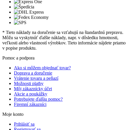
* Tieto náklady na doručenie sa vzťahujú na štandardnú prepravu.
Môžu sa vyskytnúť ďalšie náklady, napr. v dôsledku hmotnosti,
veľkosti alebo vlastností výrobkov. Tieto informácie nájdete priamo
v popise produktu.
Pomoc a podpora
Ako si môžem objednať tovar?
Doprava a doručenie
Vrátenie tovaru a peňazí
Možnosti platby
Môj zákaznícky účet
Akcie a poukážky
Potrebujete ďalšiu pomoc?
Firemní zákazníci
Moje konto
Prihlásiť sa
Registrovať sa