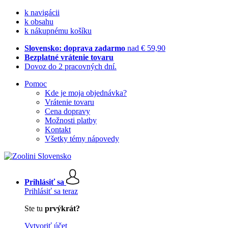
k navigácii
k obsahu
k nákupnému košíku
Slovensko: doprava zadarmo
nad € 59,90
Bezplatné vrátenie tovaru
Dovoz do 2 pracovných dní.
Pomoc
Kde je moja objednávka?
Vrátenie tovaru
Cena dopravy
Možnosti platby
Kontakt
Všetky témy nápovedy
Prihlásiť sa
Prihlásiť sa teraz
Ste tu
prvýkrát?
Vytvoriť účet