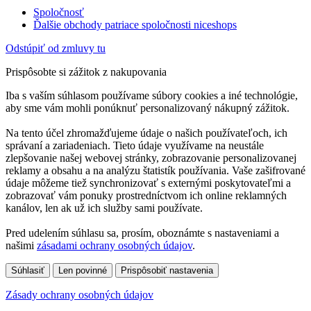
Spoločnosť
Ďalšie obchody patriace spoločnosti niceshops
Odstúpiť od zmluvy tu
Prispôsobte si zážitok z nakupovania
Iba s vaším súhlasom používame súbory cookies a iné technológie,
aby sme vám mohli ponúknuť personalizovaný nákupný zážitok.
Na tento účel zhromažďujeme údaje o našich používateľoch, ich
správaní a zariadeniach. Tieto údaje využívame na neustále
zlepšovanie našej webovej stránky, zobrazovanie personalizovanej
reklamy a obsahu a na analýzu štatistík používania. Vaše zašifrované
údaje môžeme tiež synchronizovať s externými poskytovateľmi a
zobrazovať vám ponuky prostredníctvom ich online reklamných
kanálov, len ak už ich služby sami používate.
Pred udelením súhlasu sa, prosím, oboznámte s nastaveniami a
našimi
zásadami ochrany osobných údajov
.
Súhlasiť
Len povinné
Prispôsobiť nastavenia
Zásady ochrany osobných údajov