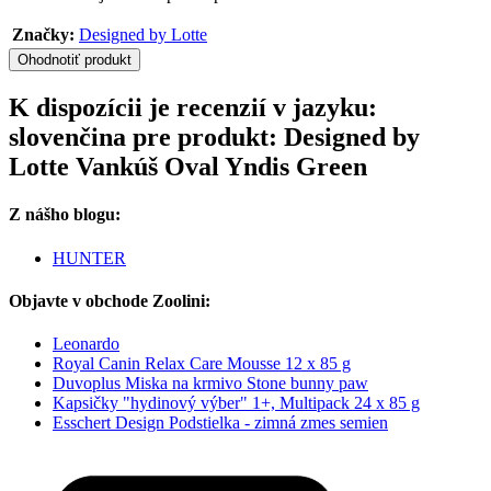
Značky:
Designed by Lotte
Ohodnotiť produkt
K dispozícii je recenzií v jazyku:
slovenčina pre produkt: Designed by
Lotte Vankúš Oval Yndis Green
Z nášho blogu:
HUNTER
Objavte v obchode Zoolini:
Leonardo
Royal Canin Relax Care Mousse 12 x 85 g
Duvoplus Miska na krmivo Stone bunny paw
Kapsičky "hydinový výber" 1+, Multipack 24 x 85 g
Esschert Design Podstielka - zimná zmes semien