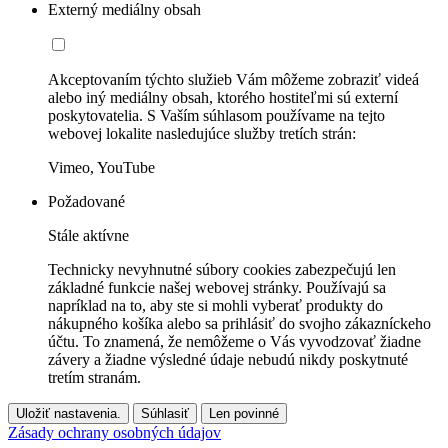
Externý mediálny obsah
Akceptovaním týchto služieb Vám môžeme zobraziť videá
alebo iný mediálny obsah, ktorého hostiteľmi sú externí
poskytovatelia. S Vaším súhlasom používame na tejto
webovej lokalite nasledujúce služby tretích strán:
Vimeo, YouTube
Požadované
Stále aktívne
Technicky nevyhnutné súbory cookies zabezpečujú len
základné funkcie našej webovej stránky. Používajú sa
napríklad na to, aby ste si mohli vyberať produkty do
nákupného košíka alebo sa prihlásiť do svojho zákazníckeho
účtu. To znamená, že nemôžeme o Vás vyvodzovať žiadne
závery a žiadne výsledné údaje nebudú nikdy poskytnuté
tretím stranám.
Uložiť nastavenia.
Súhlasiť
Len povinné
Zásady ochrany osobných údajov