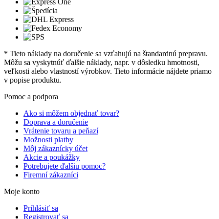
* Tieto náklady na doručenie sa vzťahujú na štandardnú prepravu.
Môžu sa vyskytnúť ďalšie náklady, napr. v dôsledku hmotnosti,
veľkosti alebo vlastností výrobkov. Tieto informácie nájdete priamo
v popise produktu.
Pomoc a podpora
Ako si môžem objednať tovar?
Doprava a doručenie
Vrátenie tovaru a peňazí
Možnosti platby
Môj zákaznícky účet
Akcie a poukážky
Potrebujete ďalšiu pomoc?
Firemní zákazníci
Moje konto
Prihlásiť sa
Registrovať sa