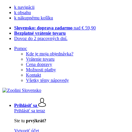
k navigácii
k obsahu
k nákupnému košíku
Slovensko: doprava zadarmo
nad € 59,90
Bezplatné vrátenie tovaru
Dovoz do 2 pracovných dní.
Pomoc
Kde je moja objednávka?
Vrátenie tovaru
Cena dopravy
Možnosti platby
Kontakt
Všetky témy nápovedy
Prihlásiť sa
Prihlásiť sa teraz
Ste tu
prvýkrát?
Vytvoriť účet