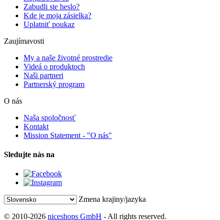
Zabudli ste heslo?
Kde je moja zásielka?
Uplatniť poukaz
Zaujímavosti
My a naše životné prostredie
Videá o produktoch
Naši partneri
Partnerský program
O nás
Naša spoločnosť
Kontakt
Mission Statement - "O nás"
Sledujte nás na
Zmena krajiny/jazyka
© 2010-2026
niceshops GmbH
- All rights reserved.