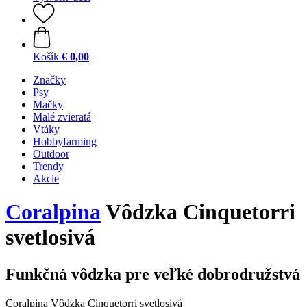
Košík
€ 0,00
Značky
Psy
Mačky
Malé zvieratá
Vtáky
Hobbyfarming
Outdoor
Trendy
Akcie
Coralpina
Vôdzka Cinquetorri
svetlosivá
Funkčná vôdzka pre veľké dobrodružstvá
Coralpina Vôdzka Cinquetorri svetlosivá