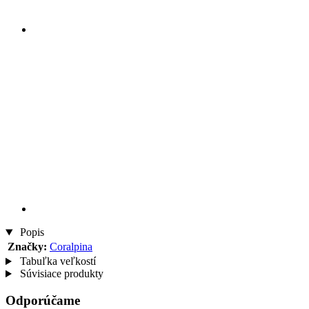
Popis
Značky:
Coralpina
Tabuľka veľkostí
Súvisiace produkty
Odporúčame