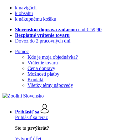
k navigácii
k obsahu
k nákupnému košíku
Slovensko: doprava zadarmo
nad € 59,90
Bezplatné vrátenie tovaru
Dovoz do 2 pracovných dní.
Pomoc
Kde je moja objednávka?
Vrátenie tovaru
Cena dopravy
Možnosti platby
Kontakt
Všetky témy nápovedy
Prihlásiť sa
Prihlásiť sa teraz
Ste tu
prvýkrát?
Vytvoriť účet