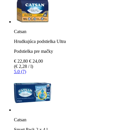
Catsan
Hrudkujúca podstielka Ultra
Podstielka pre mačky
€ 22,80
€ 24,00
(€ 2,28 / l)
5.0 (7)
Catsan
Smart Pack 2 x 4 l