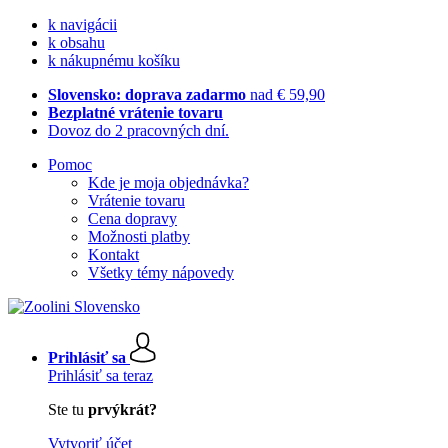
k navigácii
k obsahu
k nákupnému košíku
Slovensko: doprava zadarmo
nad € 59,90
Bezplatné vrátenie tovaru
Dovoz do 2 pracovných dní.
Pomoc
Kde je moja objednávka?
Vrátenie tovaru
Cena dopravy
Možnosti platby
Kontakt
Všetky témy nápovedy
Prihlásiť sa
Prihlásiť sa teraz
Ste tu
prvýkrát?
Vytvoriť účet