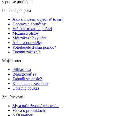
v popise produktu.
Pomoc a podpora
Ako si môžem objednať tovar?
Doprava a doručenie
Vrátenie tovaru a peňazí
Možnosti platby
Môj zákaznícky účet
Akcie a poukážky
Potrebujete ďalšiu pomoc?
Firemní zákazníci
Moje konto
Prihlásiť sa
Registrovať sa
Zabudli ste heslo?
Kde je moja zásielka?
Uplatniť poukaz
Zaujímavosti
My a naše životné prostredie
Videá o produktoch
Naši partneri