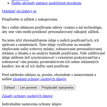
Ďalšie obchody patriace spoločnosti niceshops
Odstúpiť od zmluvy tu
Prispôsobte si zážitok z nakupovania
Iba s vaším súhlasom používame súbory cookies a iné technológie,
aby sme vám mohli ponúknuť personalizovaný nákupný zážitok.
Na tento účel zhromažďujeme údaje o našich používateľoch, ich
správaní a zariadeniach. Tieto údaje využívame na neustále
zlepšovanie našej webovej stránky, zobrazovanie personalizovanej
reklamy a obsahu a na analýzu štatistík používania. Vaše zašifrované
údaje môžeme tiež synchronizovať s externými poskytovateľmi a
zobrazovať vám ponuky prostredníctvom ich online reklamných
kanálov, len ak už ich služby sami používate.
Pred udelením súhlasu sa, prosím, oboznámte s nastaveniami a
našimi
zásadami ochrany osobných údajov
.
Súhlasiť
Len povinné
Prispôsobiť nastavenia
Zásady ochrany osobných údajov
Individuálne nastavenia ochrany údajov